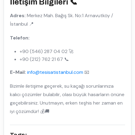
İletişim Bilgileri 📞
Adres:
Merkez Mah. Bağış Sk. No:1 Arnavutköy /
İstanbul 📍
Telefon:
+90 (546) 287 04 02 🚀
+90 (212) 762 21 67 📞
E-Mail:
info@tesisatistanbul.com
📧
Bizimle iletişime geçerek, su kaçağı sorunlarınıza
kalıcı çözümler bulabilir, olası büyük hasarların önüne
geçebilirsiniz. Unutmayın, erken teşhis her zaman en
iyi çözümdür! 💰🚚
Tags: