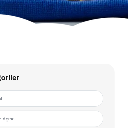
oriler
l
r Açma