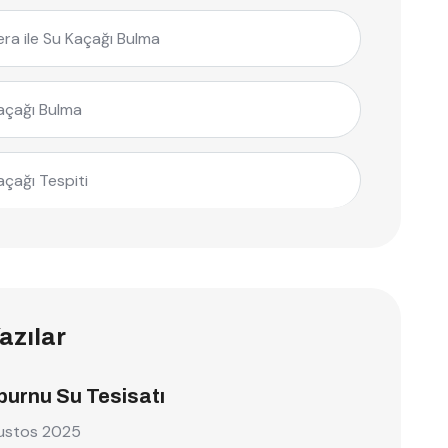
ra ile Su Kaçağı Bulma
açağı Bulma
açağı Tespiti
azılar
burnu Su Tesisatı
ustos 2025