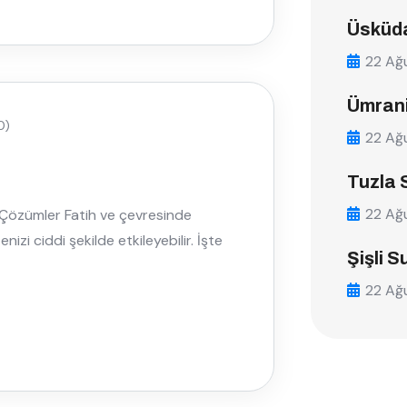
Üsküda
22 Ağ
Ümrani
0)
22 Ağ
Tuzla 
22 Ağ
in Çözümler Fatih ve çevresinde
nizi ciddi şekilde etkileyebilir. İşte
Şişli S
22 Ağ