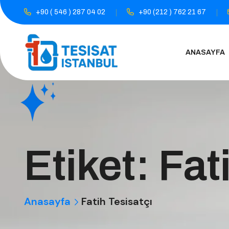
+90 ( 546 ) 287 04 02
+90 (212 ) 762 21 67
ANASAYFA
Etiket:
Fat
Anasayfa
Fatih Tesisatçı