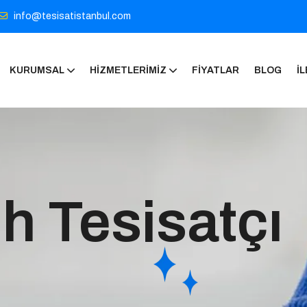
info@tesisatistanbul.com
KURUMSAL
HIZMETLERIMIZ
FIYATLAR
BLOG
İL
ih Tesisatçı