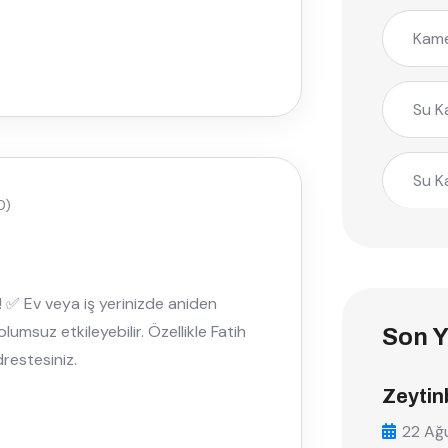
Kame
Su K
Su K
0)
! ✅ Ev veya iş yerinizde aniden
lumsuz etkileyebilir. Özellikle Fatih
Son Y
restesiniz.
Zeytin
22 Ağ