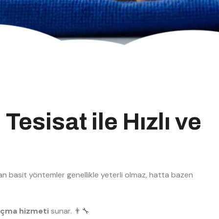
esisat ile Hızlı ve
nan basit yöntemler genellikle yeterli olmaz, hatta bazen
 açma hizmeti
sunar. 👨‍🔧