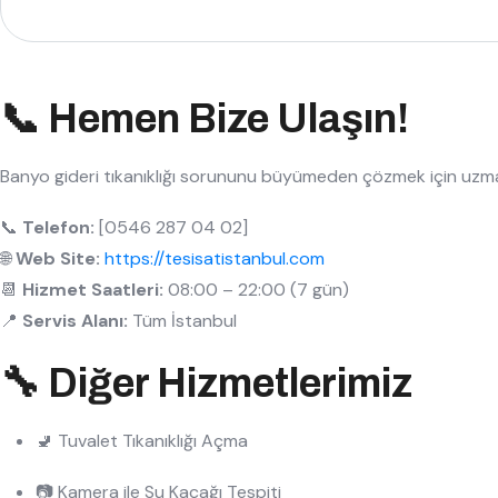
📞 Hemen Bize Ulaşın!
Banyo gideri tıkanıklığı sorununu büyümeden çözmek için uzman 
📞
Telefon:
[0546 287 04 02]
🌐
Web Site:
https://tesisatistanbul.com
📆
Hizmet Saatleri:
08:00 – 22:00 (7 gün)
📍
Servis Alanı:
Tüm İstanbul
🔧 Diğer Hizmetlerimiz
🚽 Tuvalet Tıkanıklığı Açma
📷 Kamera ile Su Kaçağı Tespiti