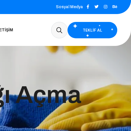
Sosyal Medya
TEKLIF AL
ETIŞIM
ğı Açma