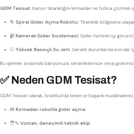
GDM Tesisat
, banyo tıkanıklığını kırmadan ve hızlıca çözmek içi
🌀
Spiral Gider Açma Robotu:
Tıkanıklık bölgesine ulaşa
📹
Kameralı Gider İncelemesi:
Gider hattının içi görüntül
💦
Yüksek Basınçlı Su Jeti:
Gerekli durumlarda borular iç
Bu işlemler sırasında banyonuza, seramiklerinize veya giderini
✅ Neden GDM Tesisat?
GDM Tesisat olarak, İstanbul’da binlerce başarılı müdahalemi
🧰
Kırmadan robotla gider açma
🧑‍🔧
Uzman, deneyimli teknik ekip