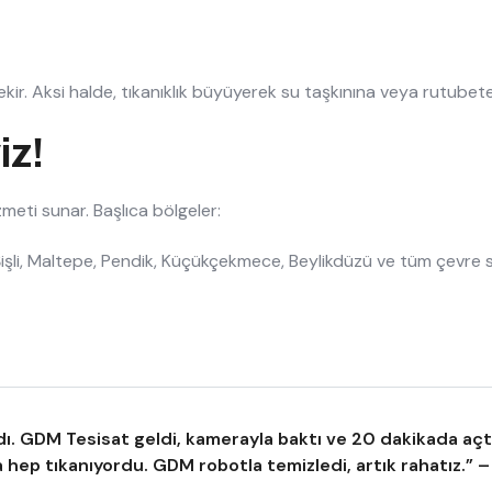
ir. Aksi halde, tıkanıklık büyüyerek su taşkınına veya rutubete
iz!
eti sunar. Başlıca bölgeler:
, Şişli, Maltepe, Pendik, Küçükçekmece, Beylikdüzü ve tüm çevre
dı. GDM Tesisat geldi, kamerayla baktı ve 20 dakikada açtı
 hep tıkanıyordu. GDM robotla temizledi, artık rahatız.” 