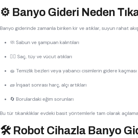
⚙️ Banyo Gideri Neden Tık
Banyo giderinde zamanla biriken kir ve atıklar, suyun rahat akışı
🧼 Sabun ve şampuan kalıntıları
💇‍♀️ Saç, tüy ve vücut atıkları
🧽 Temizlik bezleri veya yabancı cisimlerin gidere kaçması
🧱 İnşaat sonrası harç, alçı artıkları
🔄 Borulardaki eğim sorunları
Bu tür tıkanıklıklar evdeki basit yöntemlerle tam olarak açılam
🛠️ Robot Cihazla Banyo Gi