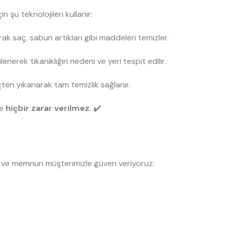
n şu teknolojileri kullanır:
rak saç, sabun artıkları gibi maddeleri temizler.
enerek tıkanıklığın nedeni ve yeri tespit edilir.
ten yıkanarak tam temizlik sağlanır.
ze
hiçbir zarar verilmez.
✔️
z ve memnun müşterimizle güven veriyoruz: