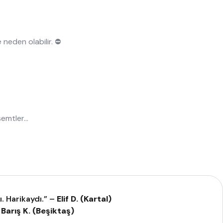
 neden olabilir. ⛔
 semtler…
. Harikaydı.” –
Elif D. (Kartal)
–
Barış K. (Beşiktaş)