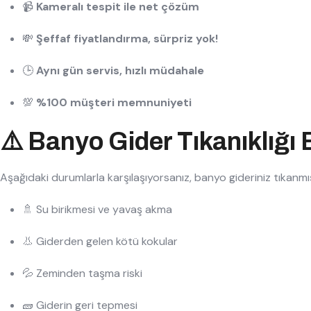
📹
Kameralı tespit ile net çözüm
💸
Şeffaf fiyatlandırma, sürpriz yok!
🕒
Aynı gün servis, hızlı müdahale
💯
%100 müşteri memnuniyeti
⚠️ Banyo Gider Tıkanıklığı Be
Aşağıdaki durumlarla karşılaşıyorsanız, banyo gideriniz tıkanmış 
🚿 Su birikmesi ve yavaş akma
👃 Giderden gelen kötü kokular
💦 Zeminden taşma riski
🧱 Giderin geri tepmesi