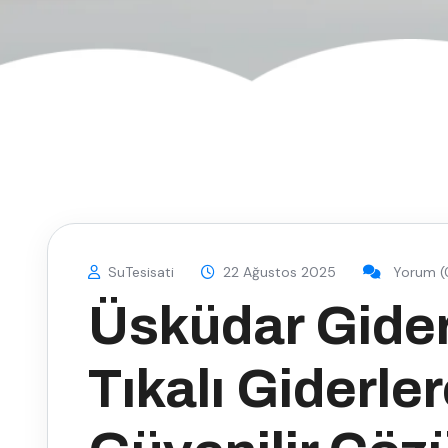
SuTesisati
22 Ağustos 2025
Yorum (
Üsküdar Gide
Tıkalı Giderler