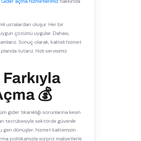
.
Gider açma hizmetlerimiz
hakkında
li ustalardan oluşur. Her bir
 uygun çözümü uygular. Dahası,
mlarız. Sonuç olarak, kaliteli hizmet
landa tutarız. Hızlı servisimiz
 Farkıyla
Açma 💰
m gider tıkanıklığı sorunlarına kesin
n tecrübesiyle sektörde güvenilir
u geri dönüşler, hizmet kalitemizin
rma politikamızla sürpriz maliyetlerle