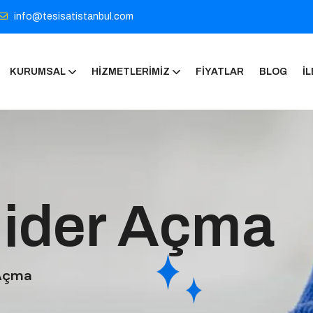
info@tesisatistanbul.com
KURUMSAL
HIZMETLERIMIZ
FIYATLAR
BLOG
İL
ider Açma
 Açma