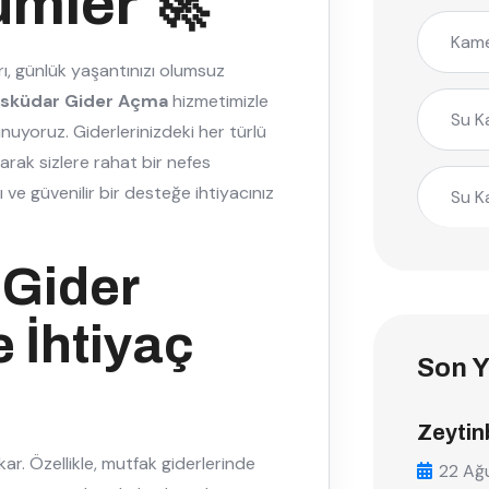
ümler 🚀
Kame
arı, günlük yaşantınızı olumsuz
sküdar Gider Açma
hizmetimizle
Su K
nuyoruz. Giderlerinizdeki her türlü
arak sizlere rahat bir nefes
lı ve güvenilir bir desteğe ihtiyacınız
Su K
Gider
 İhtiyaç
Son Y
Zeytin
kar. Özellikle, mutfak giderlerinde
22 Ağ