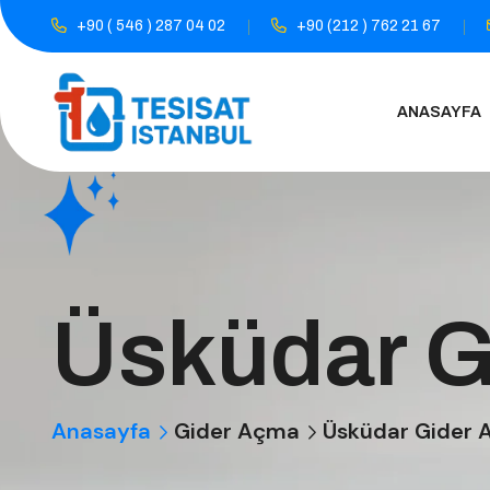
+90 ( 546 ) 287 04 02
+90 (212 ) 762 21 67
ANASAYFA
Üsküdar G
Anasayfa
Gider Açma
Üsküdar Gider