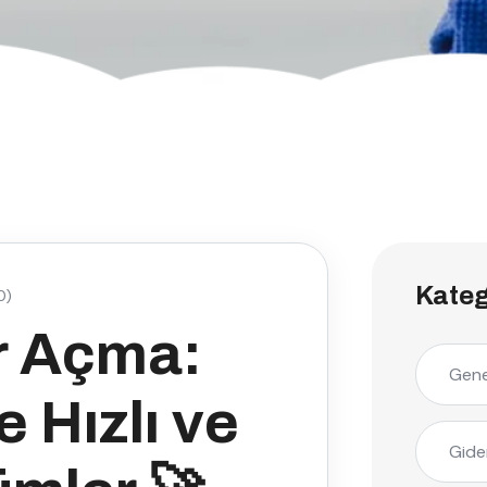
Kateg
0)
r Açma:
Gene
e Hızlı ve
Gide