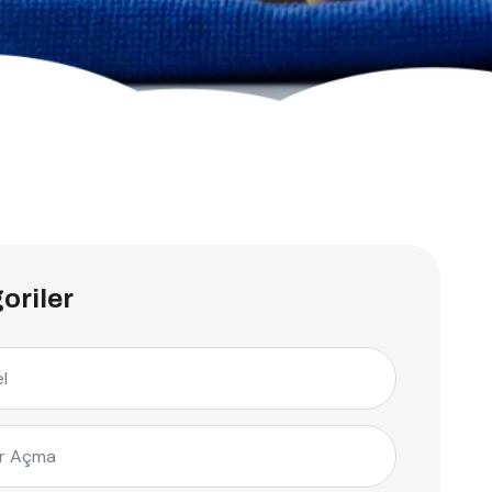
oriler
l
r Açma