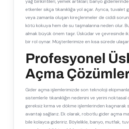
yağ birikintileri, yemek artıkları; banyo giderlerinde 
etkenler sıkça tıkanıklığa yol açar. Ayrıca, tuvalet 
veya zamanla oluşan kireçlenmeler de ciddi sorunl
kötü kokuya hem de su taşmalarına neden olur. Bu
almak büyük önem taşır. Üsküdar ve çevresinde ik
bir rol oynar. Müşterilerimize en kısa sürede ulaş
Profesyonel Üs
Açma Çözümleri
Gider açma işlemlerimizde son teknoloji ekipmanlar k
sistemlerle tıkanıklığın nedenini ve yerini noktasal
gereksiz kırma ve dökme işlemlerinden kaçınarak
avantajı sağlarız. Ek olarak, robotlu gider açma maki
bile kolayca gideririz. Böylelikle, banyo, mutfak, t