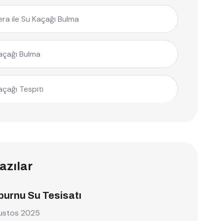
ra ile Su Kaçağı Bulma
açağı Bulma
açağı Tespiti
azılar
burnu Su Tesisatı
ustos 2025