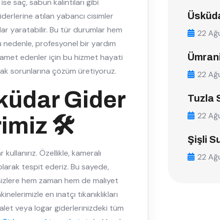
ise saç, sabun kalıntıları gibi
Üsküda
giderlerine atılan yabancı cisimler
ar yaratabilir. Bu tür durumlar hem
22 Ağ
 nedenle, profesyonel bir yardım
Ümrani
amet edenler için bu hizmet hayati
arak sorunlarına çözüm üretiyoruz.
22 Ağ
küdar Gider
Tuzla 
22 Ağ
miz 🛠️
Şişli S
ullanırız. Özellikle, kameralı
22 Ağ
 olarak tespit ederiz. Bu sayede,
 sizlere hem zaman hem de maliyet
nelerimizle en inatçı tıkanıklıkları
uvalet veya logar giderlerinizdeki tüm