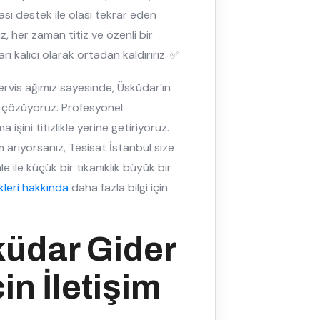
sı destek ile olası tekrar eden
, her zaman titiz ve özenli bir
rı kalıcı olarak ortadan kaldırırız. ✅
 servis ağımız sayesinde, Üsküdar’ın
 çözüyoruz. Profesyonel
şini titizlikle yerine getiriyoruz.
züm arıyorsanız, Tesisat İstanbul size
ile küçük bir tıkanıklık büyük bir
leri hakkında
daha fazla bilgi için
küdar Gider
in İletişim