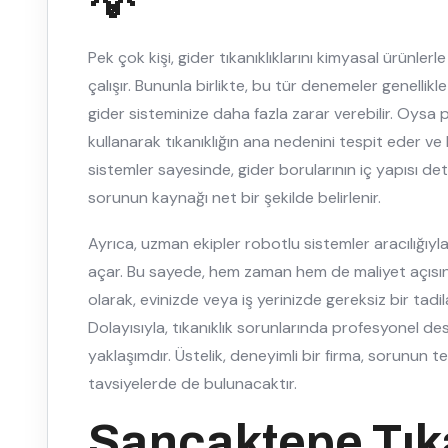
💡
Pek çok kişi, gider tıkanıklıklarını kimyasal ürünl
çalışır. Bununla birlikte, bu tür denemeler genellik
gider sisteminize daha fazla zarar verebilir. Oysa 
kullanarak tıkanıklığın ana nedenini tespit eder ve 
sistemler sayesinde, gider borularının iç yapısı deta
sorunun kaynağı net bir şekilde belirlenir.
Ayrıca, uzman ekipler robotlu sistemler aracılığıy
açar. Bu sayede, hem zaman hem de maliyet açısın
olarak, evinizde veya iş yerinizde gereksiz bir tad
Dolayısıyla, tıkanıklık sorunlarında profesyonel de
yaklaşımdır. Üstelik, deneyimli bir firma, sorunun t
tavsiyelerde de bulunacaktır.
Sancaktepe Tıka