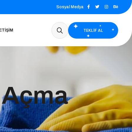
Sosyal Medya
TEKLIF AL
ETIŞIM
k Açma