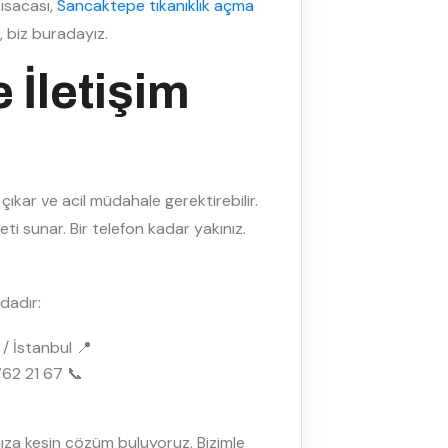
Kısacası,
Sancaktepe tıkanıklık açma
, biz buradayız.
 İletişim
çıkar ve acil müdahale gerektirebilir.
ti sunar. Bir telefon kadar yakınız.
dadır:
/ İstanbul 📍
762 21 67 📞
ınıza kesin çözüm buluyoruz. Bizimle