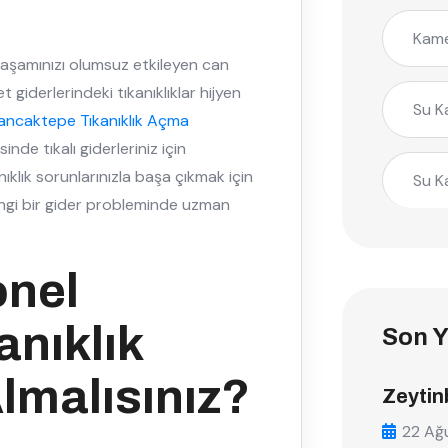
Kame
k yaşamınızı olumsuz etkileyen can
t giderlerindeki tıkanıklıklar hijyen
Su K
ancaktepe Tıkanıklık Açma
de tıkalı giderleriniz için
klık sorunlarınızla başa çıkmak için
Su K
angi bir gider probleminde uzman
onel
nıklık
Son Y
lmalısınız?
Zeytin
22 Ağ