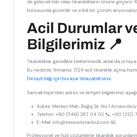
de gelecekteki olası tıkanıklıkların önüne geçeriz. 
konusunda güvenilir ve etkili bir çözüm arıyorsanız
Acil Durumlar ve
Bilgilerimiz 📍
Tıkanıklıklar genellikle beklenmedik anlarda ortaya 
Bu nedenle, firmamız 7/24 acil tıkanıklık açma hizme
Detaylı bilgi için buraya tıklayabilirsiniz.
Sancaktepe’deki adres ve iletişim bilgilerimiz aşağı
Adres: Merkez Mah. Bağış Sk. No:1 Arnavutköy 
Telefon: +90 (546) 287 04 02 📞, +90 (212) 
E-Mail: info@tesisatistanbul.com 📧
Profesyonel ve hızlı çözümlerle tıkanıklık sorunlar