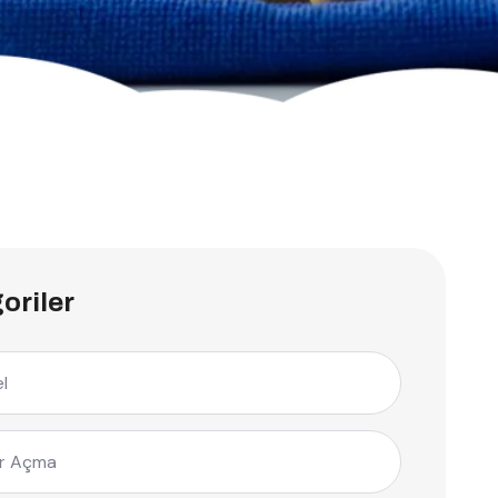
oriler
l
r Açma