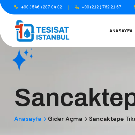
+90 ( 546 ) 287 04 02
+90 (212 ) 762 21 67
ANASAYFA
Sancaktep
Anasayfa
Gider Açma
Sancaktepe Tık