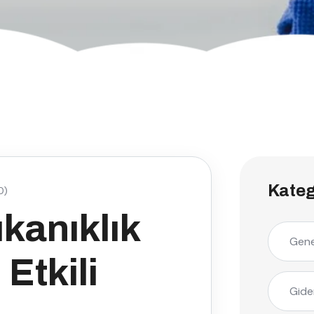
Kateg
0)
kanıklık
Gene
Etkili
Gide