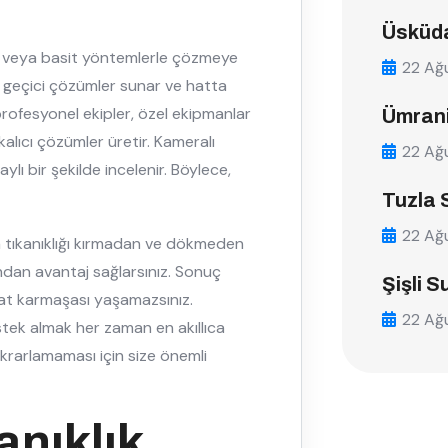
Üsküda
erle veya basit yöntemlerle çözmeye
22 Ağ
le geçici çözümler sunar ve hatta
profesyonel ekipler, özel ekipmanlar
Ümrani
kalıcı çözümler üretir. Kameralı
22 Ağ
ylı bir şekilde incelenir. Böylece,
Tuzla 
22 Ağ
la tıkanıklığı kırmadan ve dökmeden
dan avantaj sağlarsınız. Sonuç
Şişli S
ilat karmaşası yaşamazsınız.
22 Ağ
stek almak her zaman en akıllıca
ekrarlamaması için size önemli
nıklık