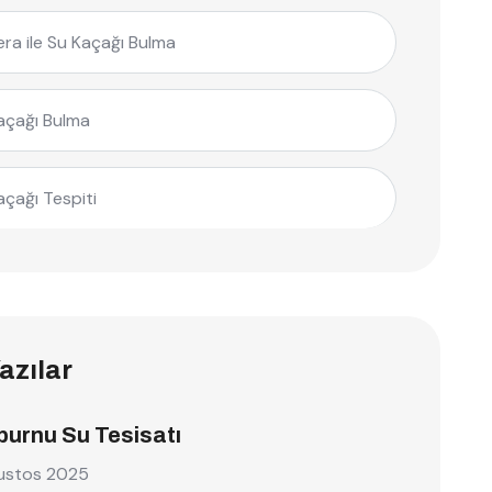
ra ile Su Kaçağı Bulma
açağı Bulma
açağı Tespiti
azılar
burnu Su Tesisatı
ustos 2025