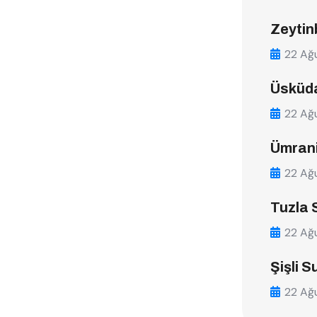
Zeytin
22 Ağ
Üsküda
22 Ağ
Ümrani
22 Ağ
Tuzla 
22 Ağ
Şişli S
22 Ağ