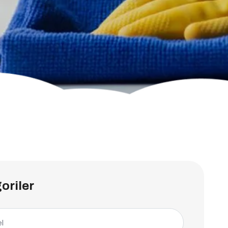
oriler
l