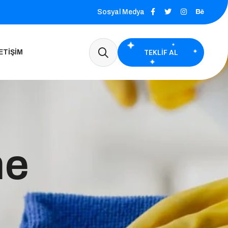
Sosyal Medya
TEKLIF AL
ETIŞIM
me