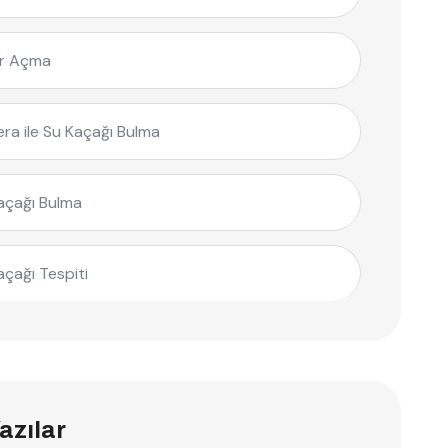
r Açma
ra ile Su Kaçağı Bulma
açağı Bulma
açağı Tespiti
azılar