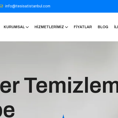
info@tesisatistanbul.com
KURUMSAL
HIZMETLERIMIZ
FIYATLAR
BLOG
İL
er Temizle
pe