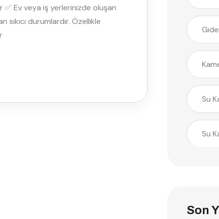
r ✅ Ev veya iş yerlerinizde oluşan
n sıkıcı durumlardır. Özellikle
Gide
r
Kame
Su K
Su K
Son Y