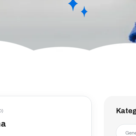
Kateg
0)
ma
Gene