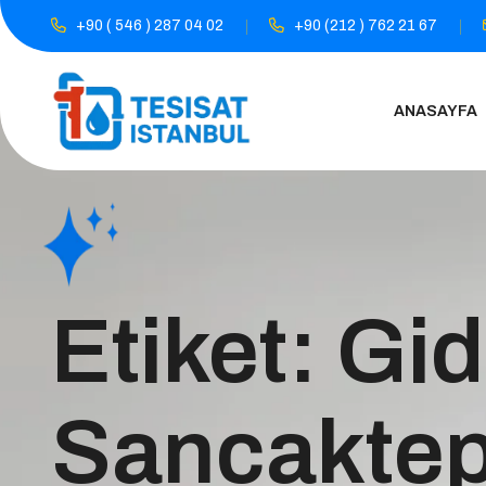
+90 ( 546 ) 287 04 02
+90 (212 ) 762 21 67
ANASAYFA
Etiket:
Gid
Sancakte