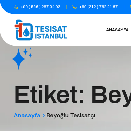
+90 ( 546 ) 287 04 02
+90 (212 ) 762 21 67
ANASAYFA
Etiket:
Bey
Anasayfa
Beyoğlu Tesisatçı