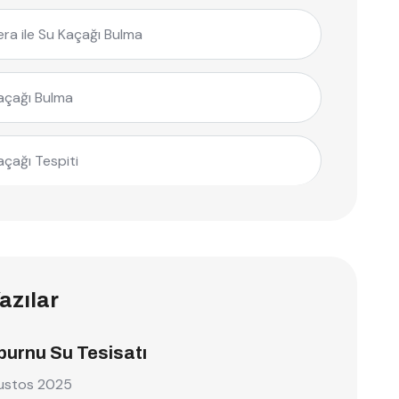
ra ile Su Kaçağı Bulma
açağı Bulma
açağı Tespiti
azılar
burnu Su Tesisatı
ustos 2025