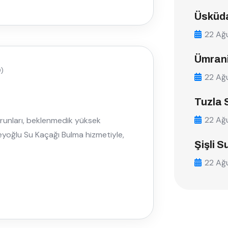
Üsküda
22 Ağ
Ümrani
)
22 Ağ
Tuzla 
22 Ağ
orunları, beklenmedik yüksek
 Beyoğlu Su Kaçağı Bulma hizmetiyle,
Şişli S
22 Ağ