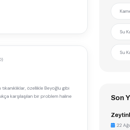
Kame
Su K
Su K
0)
tıkanıklıklar, özellikle Beyoğlu gibi
kça karşılaşılan bir problem haline
Son Y
Zeytin
22 Ağ