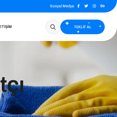
Sosyal Medya
TEKLIF AL
ETIŞIM
tçı