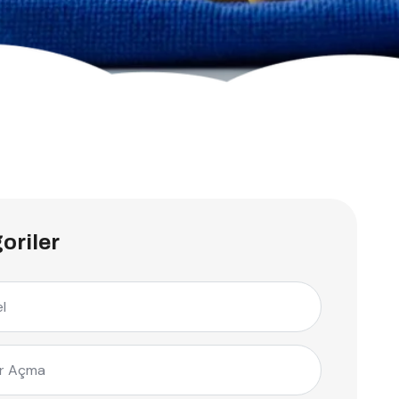
oriler
l
r Açma