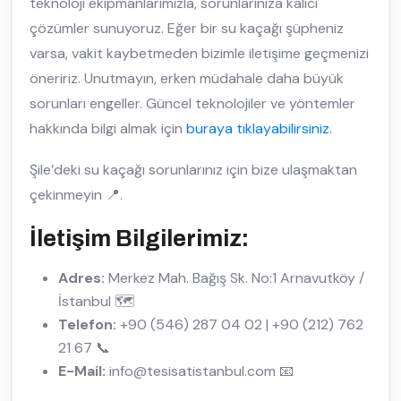
teknoloji ekipmanlarımızla, sorunlarınıza kalıcı
çözümler sunuyoruz. Eğer bir su kaçağı şüpheniz
varsa, vakit kaybetmeden bizimle iletişime geçmenizi
öneririz. Unutmayın, erken müdahale daha büyük
sorunları engeller. Güncel teknolojiler ve yöntemler
hakkında bilgi almak için
buraya tıklayabilirsiniz
.
Şile’deki su kaçağı sorunlarınız için bize ulaşmaktan
çekinmeyin 📍.
İletişim Bilgilerimiz:
Adres:
Merkez Mah. Bağış Sk. No:1 Arnavutköy /
İstanbul 🗺️
Telefon:
+90 (546) 287 04 02 | +90 (212) 762
21 67 📞
E-Mail:
info@tesisatistanbul.com 📧