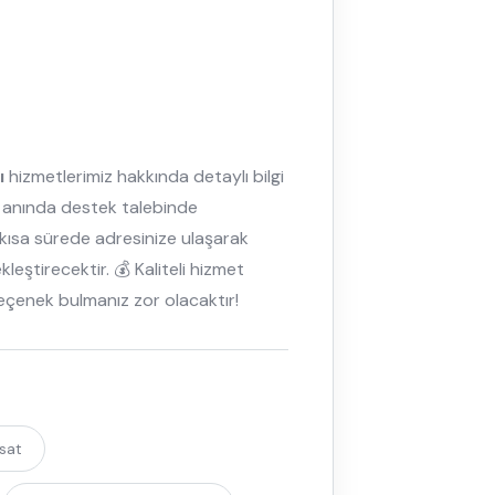
ı
hizmetlerimiz hakkında detaylı bilgi
da anında destek talebinde
n kısa sürede adresinize ulaşarak
eştirecektir. 💰 Kaliteli hizmet
 seçenek bulmanız zor olacaktır!
isat