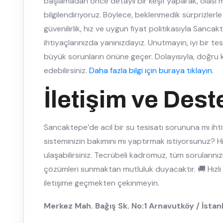
başlamadan önce detaylı bir keşif yaparak, olası m
bilgilendiriyoruz. Böylece, beklenmedik sürprizlerle
güvenilirlik, hız ve uygun fiyat politikasıyla Sanca
ihtiyaçlarınızda yanınızdayız. Unutmayın, iyi bir tes
büyük sorunların önüne geçer. Dolayısıyla, doğru ka
edebilirsiniz.
Daha fazla bilgi için buraya tıklayın.
İletişim ve Dest
Sancaktepe’de acil bir su tesisatı sorununa mı i
sisteminizin bakımını mı yaptırmak istiyorsunuz? H
ulaşabilirsiniz. Tecrübeli kadromuz, tüm sorularını
çözümleri sunmaktan mutluluk duyacaktır. 🚚 Hızlı v
iletişime geçmekten çekinmeyin.
Merkez Mah. Bağış Sk. No:1 Arnavutköy / İstan