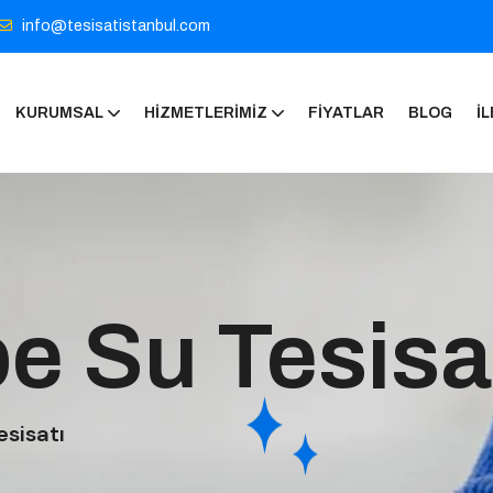
info@tesisatistanbul.com
KURUMSAL
HIZMETLERIMIZ
FIYATLAR
BLOG
İL
e Su Tesisa
sisatı