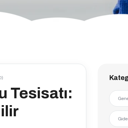
Kateg
0)
 Tesisatı:
Gene
lir
Gide