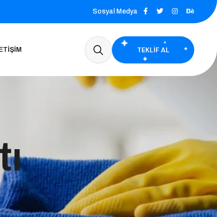
Sosyal Medya
TEKLIF AL
ETIŞIM
tı