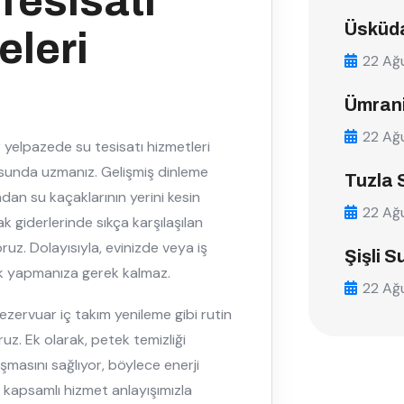
Tesisatı
Üsküda
eleri
22 Ağ
Ümrani
22 Ağ
 yelpazede su tesisatı hizmetleri
nusunda uzmanız. Gelişmiş dinleme
Tuzla 
dan su kaçaklarının yerini kesin
22 Ağ
ak giderlerinde sıkça karşılaşılan
ruz. Dolayısıyla, evinizde veya iş
Şişli S
nik yapmanıza gerek kalmaz.
22 Ağ
rezervuar iç takım yenileme gibi rutin
ruz. Ek olarak, petek temizliği
ışmasını sağlıyor, böylece enerji
kapsamlı hizmet anlayışımızla