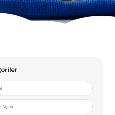
oriler
l
r Açma