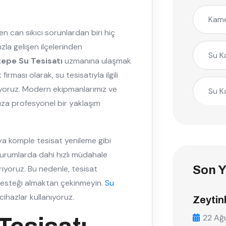
Kame
en can sıkıcı sorunlardan biri hiç
ızla gelişen ilçelerinden
Su K
epe Su Tesisatı
uzmanına ulaşmak
irması olarak, su tesisatıyla ilgili
uyoruz. Modern ekipmanlarımız ve
Su K
nuza profesyonel bir yaklaşım
eya komple tesisat yenileme gibi
 durumlarda dahi hızlı müdahale
iyoruz. Bu nedenle, tesisat
Son Y
desteği almaktan çekinmeyin.
Su
ihazlar kullanıyoruz.
Zeytin
22 Ağ