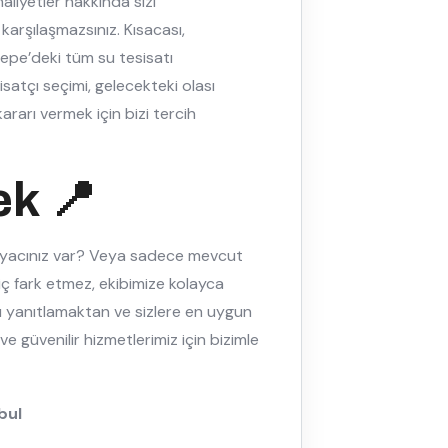
aliyetler hakkında sizi
 karşılaşmazsınız. Kısacası,
ktepe’deki tüm su tesisatı
isatçı seçimi, gelecekteki olası
rarı vermek için bizi tercih
ek 📍
htiyacınız var? Veya sadece mevcut
iç fark etmez, ekibimize kolayca
zı yanıtlamaktan ve sizlere en uygun
e güvenilir hizmetlerimiz için bizimle
bul