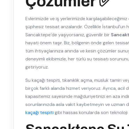
Çözümler ✅
Evlerimizde ve iş yerlerimizde karşılaşabileceğimiz 
şüphesiz tesisat arızalarıdır. Özellikle İstanbul’un h
Sancaktepe’de yaşıyorsanız, güvenilir bir
Sancakt
hayati önem taşır. Biz, bölgenin önde gelen tesisat f
tüm ihtiyaçlarınıza anında ve kesin çözümler sun
deneyimli ekibimizle, her türlü su tesisatı sorunu
getiriyoruz.
Su kaçağı tespiti, tıkanıklık açma, musluk tamiri v
birçok farklı alanda hizmet veriyoruz. Ayrıca, acil
kapasitemiz sayesinde mağduriyetinizi en aza indir
sorunlarınızda asla vakit kaybetmeyin ve uzman 
kaçağı tespiti
gibi hassas konularda son teknoloji c