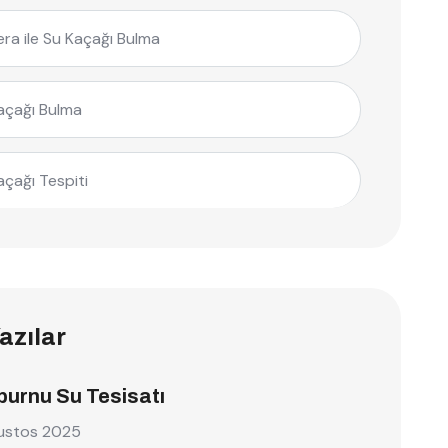
ra ile Su Kaçağı Bulma
açağı Bulma
açağı Tespiti
azılar
burnu Su Tesisatı
ustos 2025