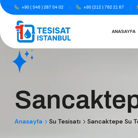
+90 ( 546 ) 287 04 02
+90 (212 ) 762 21 67
ANASAYFA
Sancaktep
Anasayfa
Su Tesisatı
Sancaktepe Su Te