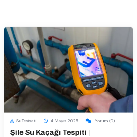
SuTesisati
4 Mayıs 2025
Yorum (0)
Şile Su Kaçağı Tespiti |