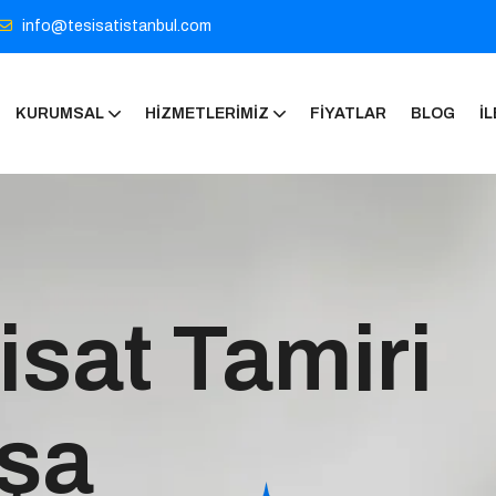
info@tesisatistanbul.com
KURUMSAL
HIZMETLERIMIZ
FIYATLAR
BLOG
İL
isat Tamiri
şa