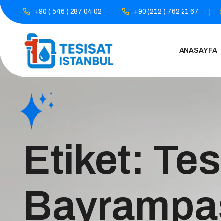
+90 ( 546 ) 287 04 02
+90 (212 ) 762 21 67
ANASAYFA
Etiket:
Tes
Bayrampa