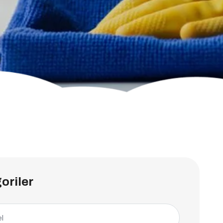
oriler
l