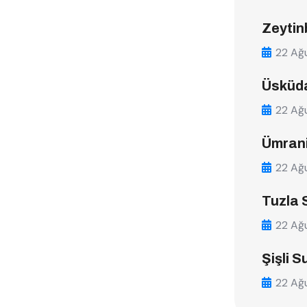
Zeytin
22 Ağ
Üsküda
22 Ağ
Ümrani
22 Ağ
Tuzla 
22 Ağ
Şişli S
22 Ağ