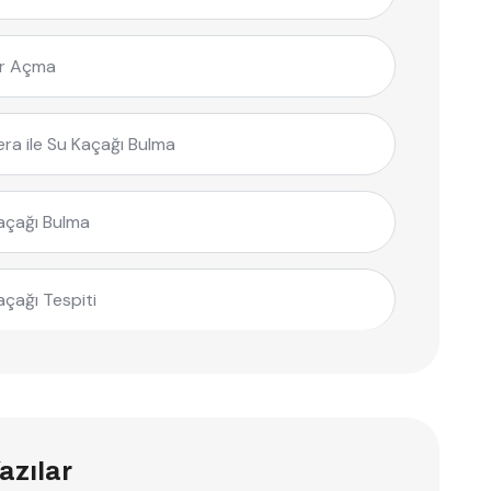
r Açma
ra ile Su Kaçağı Bulma
açağı Bulma
açağı Tespiti
azılar