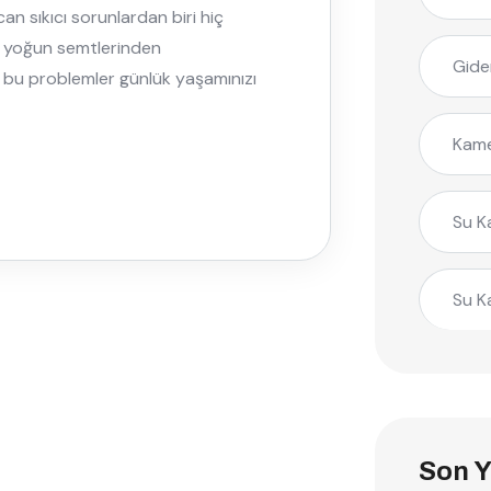
can sıkıcı sorunlardan biri hiç
’un yoğun semtlerinden
Gide
 bu problemler günlük yaşamınızı
Kame
Su K
Su K
Son Y