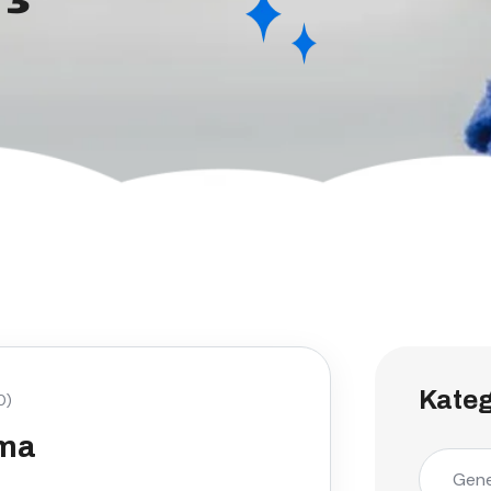
Kateg
0)
çma
Gene