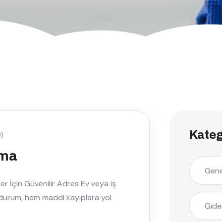
Kateg
)
lma
Gene
 İçin Güvenilir Adres Ev veya iş
u durum, hem maddi kayıplara yol
Gide