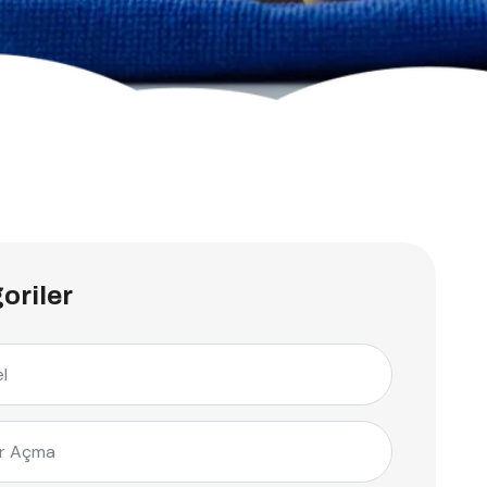
oriler
l
r Açma