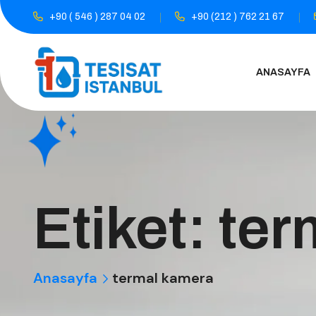
+90 ( 546 ) 287 04 02
+90 (212 ) 762 21 67
ANASAYFA
Etiket:
ter
Anasayfa
termal kamera