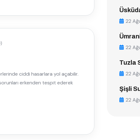
Üsküda
22 Ağ
Ümrani
)
22 Ağ
Tuzla 
22 Ağ
lerinde ciddi hasarlara yol açabilir.
 sorunları erkenden tespit ederek
Şişli S
22 Ağ