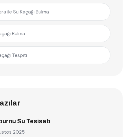
ra ile Su Kaçağı Bulma
açağı Bulma
açağı Tespiti
azılar
burnu Su Tesisatı
ustos 2025