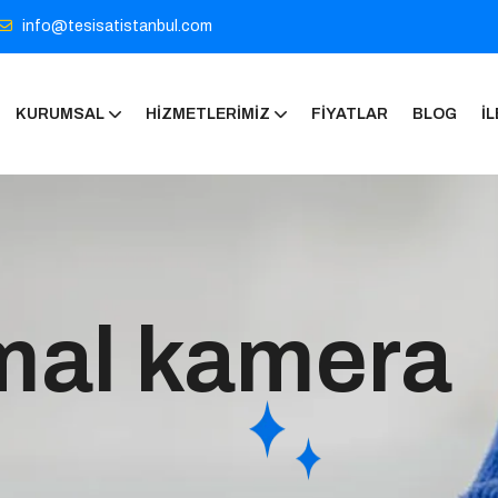
info@tesisatistanbul.com
KURUMSAL
HIZMETLERIMIZ
FIYATLAR
BLOG
İL
mal kamera