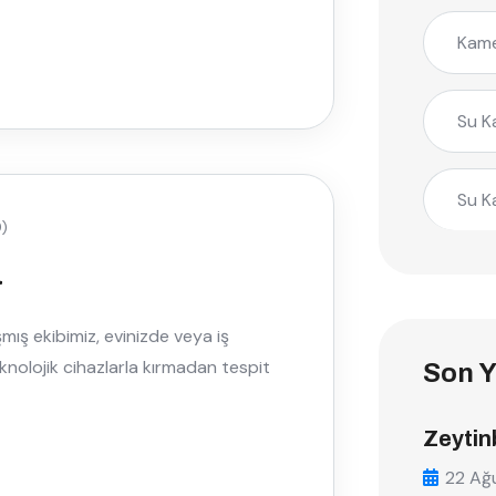
Kame
Su K
Su K
)
a
ış ekibimiz, evinizde veya iş
knolojik cihazlarla kırmadan tespit
Son Y
Zeytin
22 Ağ