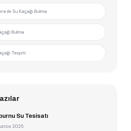
ra ile Su Kaçağı Bulma
açağı Bulma
açağı Tespiti
azılar
burnu Su Tesisatı
ustos 2025