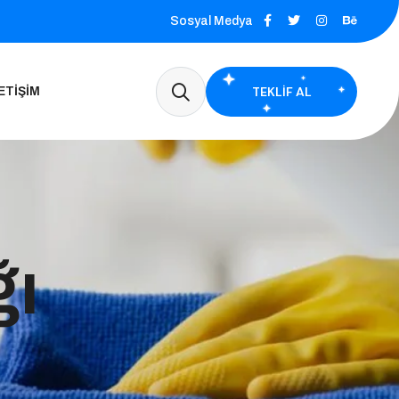
Sosyal Medya
TEKLIF AL
ETIŞIM
ğı