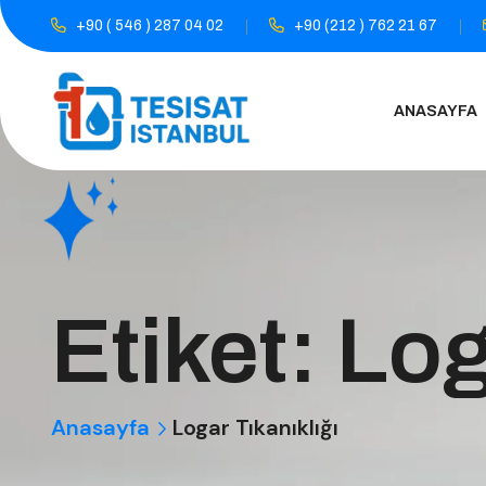
+90 ( 546 ) 287 04 02
+90 (212 ) 762 21 67
ANASAYFA
Etiket:
Log
Anasayfa
Logar Tıkanıklığı