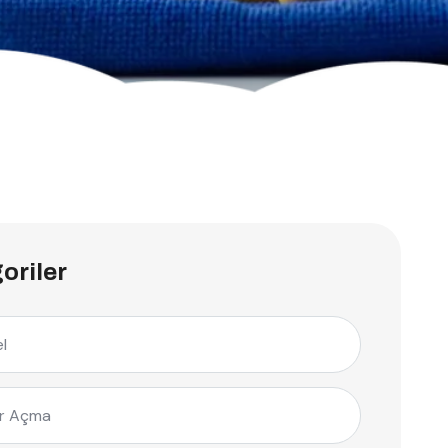
oriler
l
r Açma