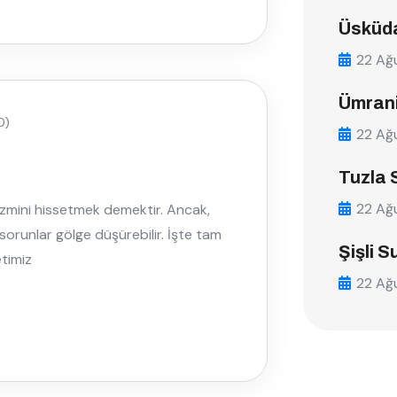
Üsküda
22 Ağ
Ümrani
0)
22 Ağ
Tuzla 
22 Ağ
izmini hissetmek demektir. Ancak,
sorunlar gölge düşürebilir. İşte tam
Şişli S
timiz
22 Ağ