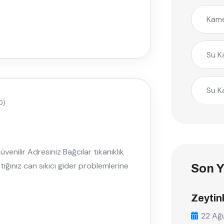
Kame
Su K
Su K
0)
venilir Adresiniz Bağcılar tıkanıklık
tığınız can sıkıcı gider problemlerine
Son Y
Zeytin
22 Ağ