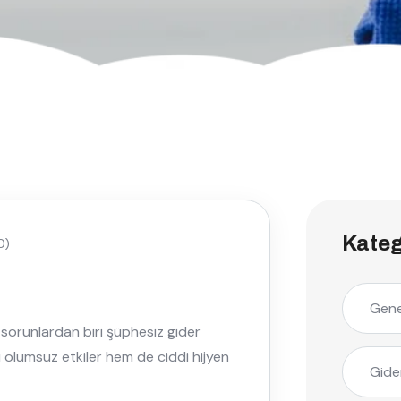
Kateg
0)
Gene
ı sorunlardan biri şüphesiz gider
ı olumsuz etkiler hem de ciddi hijyen
Gide