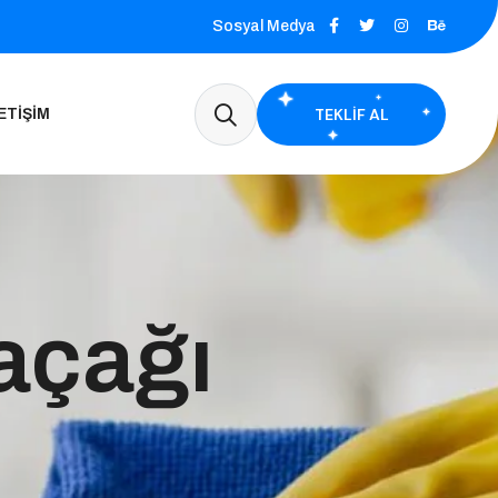
Sosyal Medya
TEKLIF AL
ETIŞIM
açağı