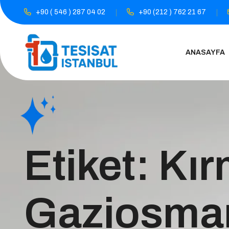
+90 ( 546 ) 287 04 02
+90 (212 ) 762 21 67
ANASAYFA
Etiket:
Kır
Gaziosma