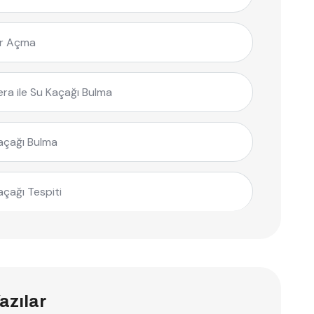
r Açma
ra ile Su Kaçağı Bulma
açağı Bulma
açağı Tespiti
azılar