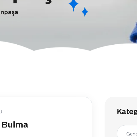
anpaşa
Kateg
)
 Bulma
Gene