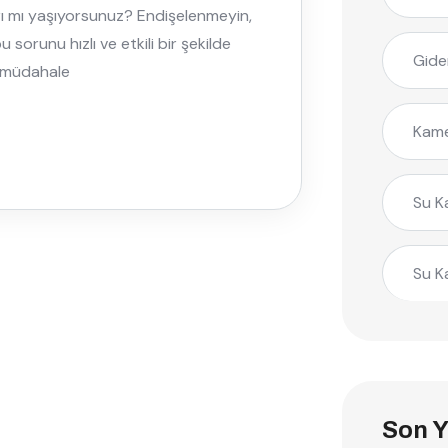
arı mı yaşıyorsunuz? Endişelenmeyin,
orunu hızlı ve etkili bir şekilde
Gide
 müdahale
Kame
Su K
Su K
Son Y