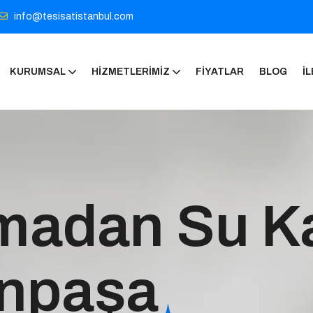
info@tesisatistanbul.com
KURUMSAL
HIZMETLERIMIZ
FIYATLAR
BLOG
İL
madan Su K
npaşa