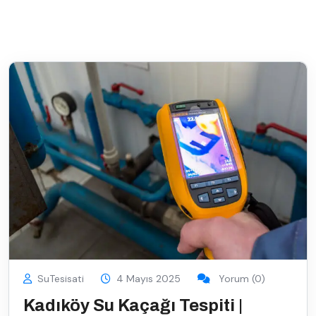
SuTesisati
4 Mayıs 2025
Yorum (0)
Kadıköy Su Kaçağı Tespiti |