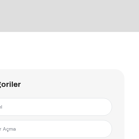
oriler
l
r Açma