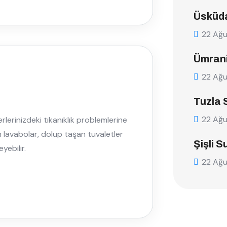
Üsküda
22 Ağ
Ümrani
22 Ağ
Tuzla 
22 Ağ
lerinizdeki tıkanıklık problemlerine
 lavabolar, dolup taşan tuvaletler
Şişli S
yebilir.
22 Ağ