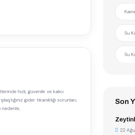
Kame
Su K
Su K
rinde hızlı, güvenilir ve kalıcı
aştığınız gider tıkanıklığı sorunları,
Son Y
u nedenle,
Zeytin
22 Ağ