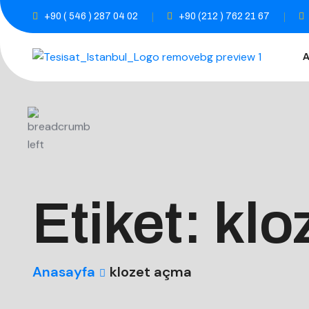
+90 ( 546 ) 287 04 02
+90 (212 ) 762 21 67
Etiket:
klo
Anasayfa
klozet açma