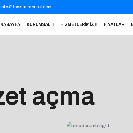
info@tesisatistanbul.com
ANASAYFA
KURUMSAL
HIZMETLERIMIZ
FIYATLAR
zet açma