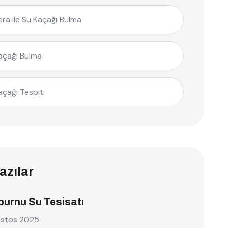
ra ile Su Kaçağı Bulma
açağı Bulma
açağı Tespiti
azılar
burnu Su Tesisatı
ustos 2025