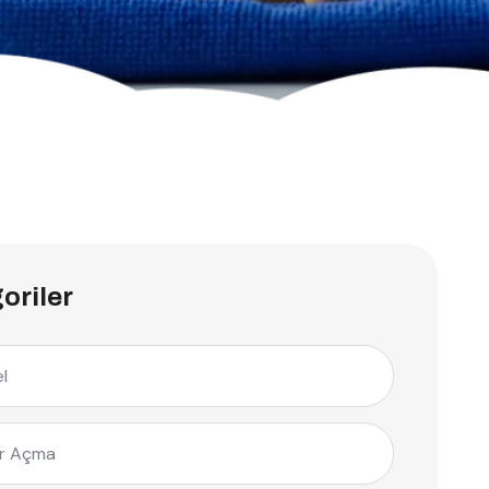
oriler
l
r Açma