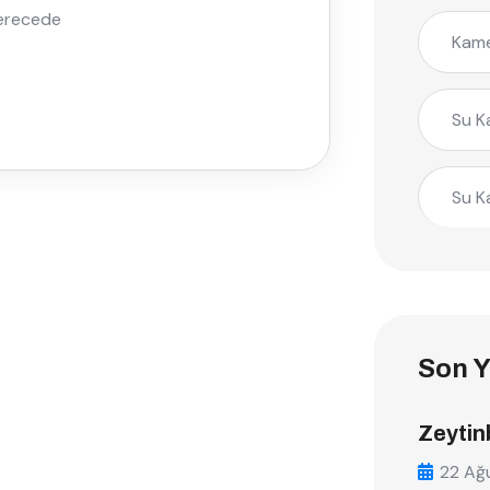
derecede
Kame
Su K
Su K
Son Y
Zeytin
22 Ağ