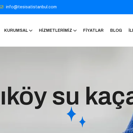
info@tesisatistanbul.com
KURUMSAL
HIZMETLERIMIZ
FIYATLAR
BLOG
İL
ıköy su kaç