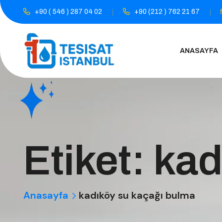
+90 ( 546 ) 287 04 02
+90 (212 ) 762 21 67
ANASAYFA
Etiket:
kad
Anasayfa
kadıköy su kaçağı bulma