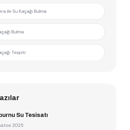
ra ile Su Kaçağı Bulma
açağı Bulma
açağı Tespiti
azılar
burnu Su Tesisatı
ustos 2025