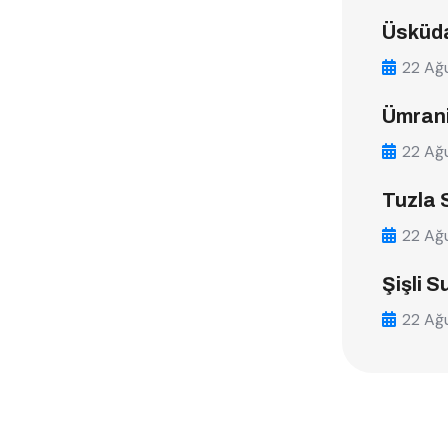
Üsküda
22 Ağ
Ümrani
22 Ağ
Tuzla 
22 Ağ
Şişli S
22 Ağ