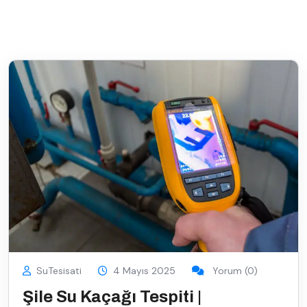
SuTesisati
4 Mayıs 2025
Yorum (0)
Şile Su Kaçağı Tespiti |