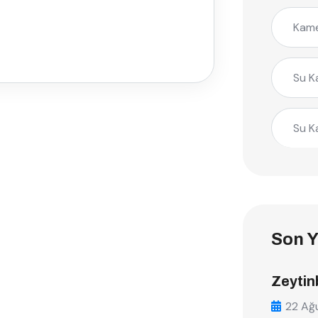
Kame
Su K
Su K
Son Y
Zeytin
22 Ağ