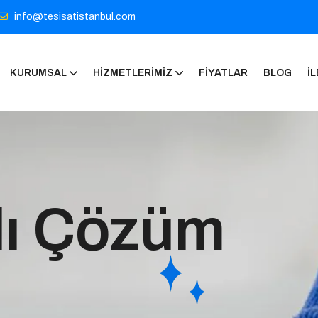
info@tesisatistanbul.com
KURUMSAL
HIZMETLERIMIZ
FIYATLAR
BLOG
İL
lı Çözüm