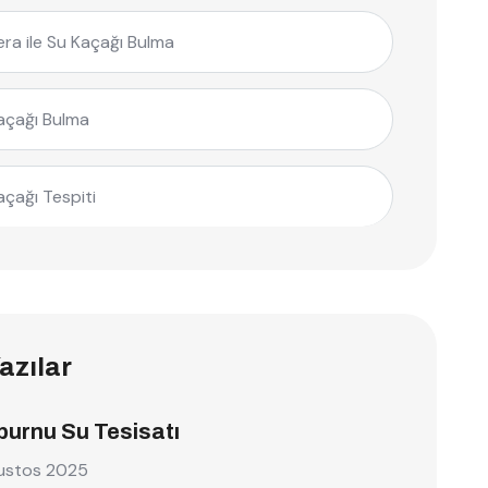
ra ile Su Kaçağı Bulma
açağı Bulma
açağı Tespiti
azılar
burnu Su Tesisatı
ustos 2025