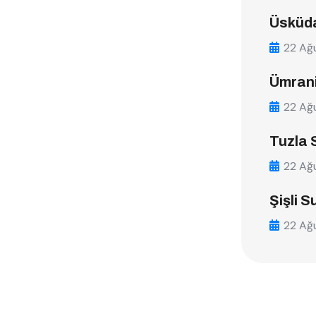
Üsküda
22 Ağ
Ümrani
22 Ağ
Tuzla 
22 Ağ
Şişli S
22 Ağ