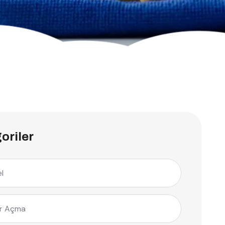
oriler
l
r Açma