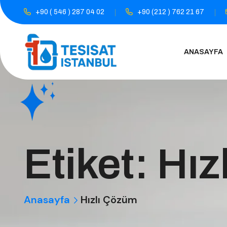
+90 ( 546 ) 287 04 02
+90 (212 ) 762 21 67
ANASAYFA
Etiket:
Hız
Anasayfa
Hızlı Çözüm