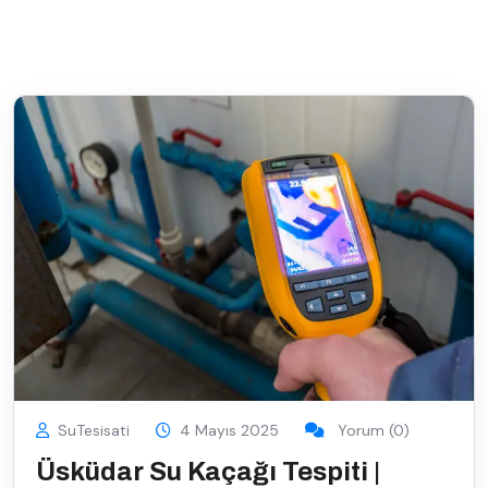
SuTesisati
4 Mayıs 2025
Yorum (0)
Üsküdar Su Kaçağı Tespiti |