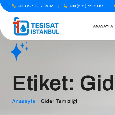
+90 ( 546 ) 287 04 02
+90 (212 ) 762 21 67
ANASAYFA
Etiket:
Gid
Anasayfa
Gider Temizliği