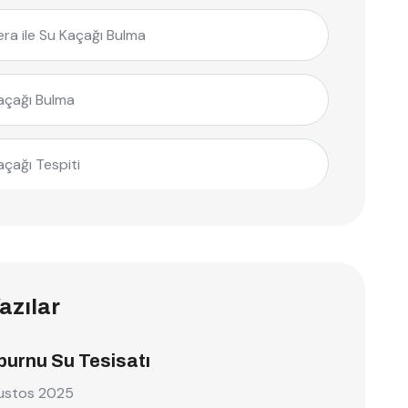
ra ile Su Kaçağı Bulma
açağı Bulma
açağı Tespiti
azılar
burnu Su Tesisatı
ustos 2025