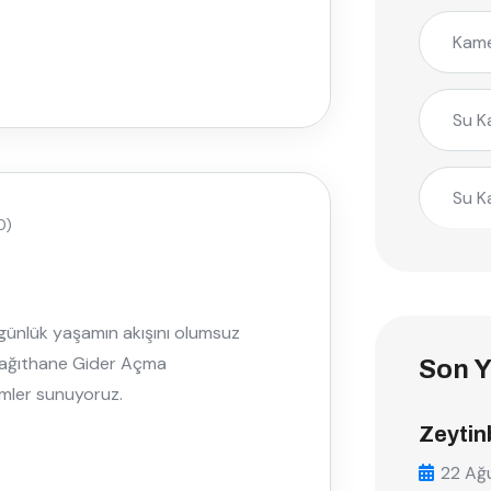
Kame
Su K
Su K
0)
 günlük yaşamın akışını olumsuz
, Kağıthane Gider Açma
Son Y
zümler sunuyoruz.
Zeytin
22 Ağ