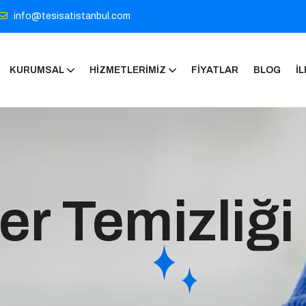
info@tesisatistanbul.com
KURUMSAL
HIZMETLERIMIZ
FIYATLAR
BLOG
İL
er Temizliği