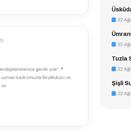
Üsküda
22 Ağ
Ümrani
0)
22 Ağ
Tuzla 
22 Ağ
k endişelenmenize gerek yok! 📍
ve uzman kadromuzla Beylikdüzü ve
Şişli S
ı ve
22 Ağ