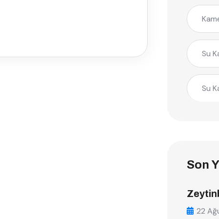
Kame
Su K
Su K
Son Y
Zeytin
22 Ağ