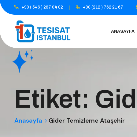
+90 ( 546 ) 287 04 02
+90 (212 ) 762 21 67
ANASAYFA
Etiket:
Gid
Anasayfa
Gider Temizleme Ataşehir