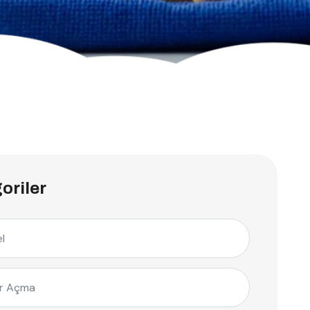
oriler
l
r Açma