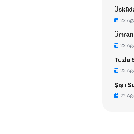
Üsküda
22 Ağ
Ümrani
22 Ağ
Tuzla 
22 Ağ
Şişli S
22 Ağ