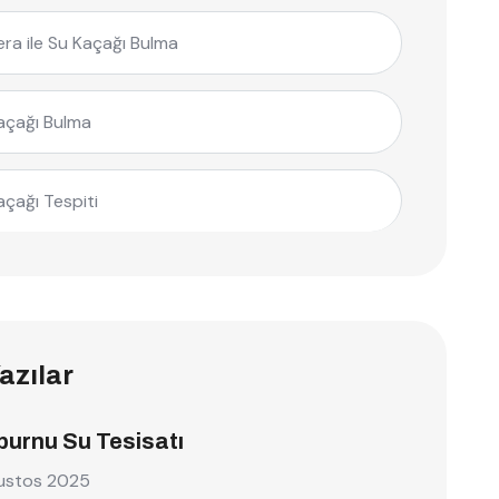
ra ile Su Kaçağı Bulma
açağı Bulma
açağı Tespiti
azılar
burnu Su Tesisatı
ustos 2025