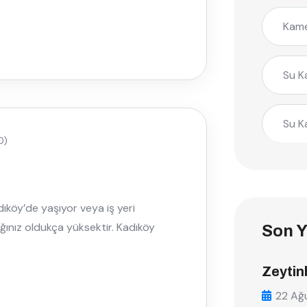
Kame
Su K
Su K
0)
dıköy’de yaşıyor veya iş yeri
ılığınız oldukça yüksektir. Kadıköy
Son Y
Zeytin
22 Ağ