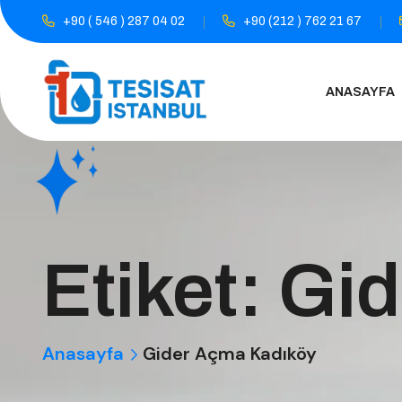
+90 ( 546 ) 287 04 02
+90 (212 ) 762 21 67
ANASAYFA
Etiket:
Gid
Anasayfa
Gider Açma Kadıköy