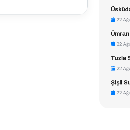
Üsküda
22 Ağ
Ümrani
22 Ağ
Tuzla 
22 Ağ
Şişli S
22 Ağ