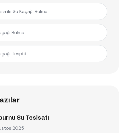
ra ile Su Kaçağı Bulma
açağı Bulma
açağı Tespiti
azılar
burnu Su Tesisatı
ustos 2025