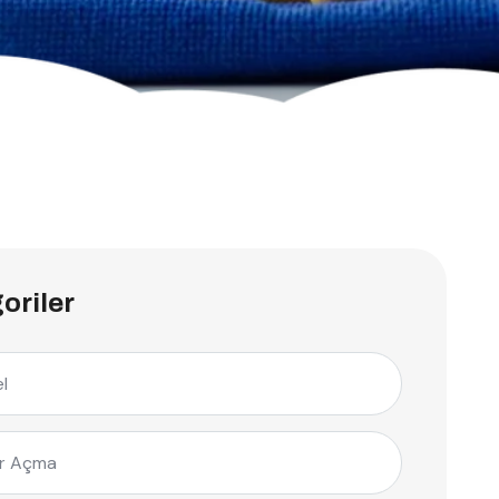
oriler
l
r Açma