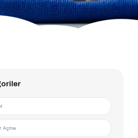
oriler
l
r Açma