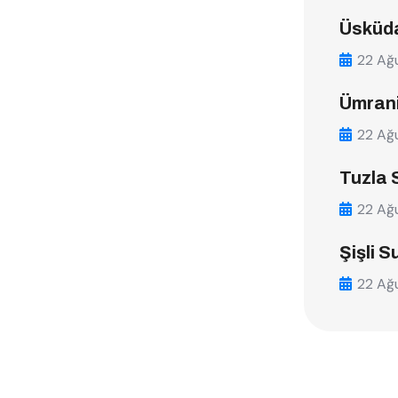
Üsküda
22 Ağ
Ümrani
22 Ağ
Tuzla 
22 Ağ
Şişli S
22 Ağ