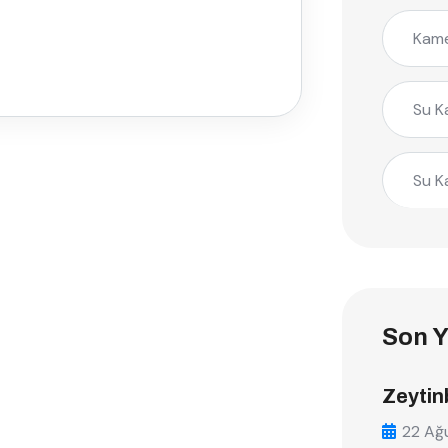
Kame
Su K
Su K
Son Y
Zeytin
22 Ağ