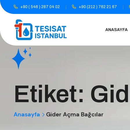
+90 ( 546 ) 287 04 02
+90 (212 ) 762 21 67
ANASAYFA
Etiket:
Gid
Anasayfa
Gider Açma Bağcılar