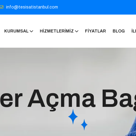
info@tesisatistanbul.com
KURUMSAL
HIZMETLERIMIZ
FIYATLAR
BLOG
İL
er Açma Bağ