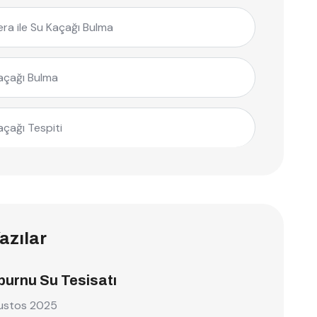
ra ile Su Kaçağı Bulma
açağı Bulma
açağı Tespiti
azılar
burnu Su Tesisatı
ustos 2025