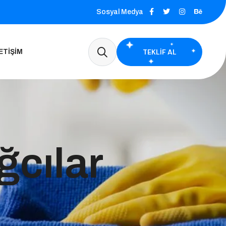
Sosyal Medya
TEKLIF AL
ETIŞIM
cılar