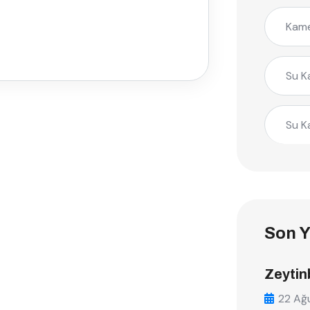
Kame
Su K
Su K
Son Y
Zeytin
22 Ağ