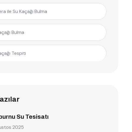
ra ile Su Kaçağı Bulma
açağı Bulma
açağı Tespiti
azılar
burnu Su Tesisatı
ustos 2025