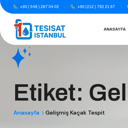
+90 ( 546 ) 287 04 02
+90 (212 ) 762 21 67
ANASAYFA
Etiket:
Gel
Anasayfa
Gelişmiş Kaçak Tespit