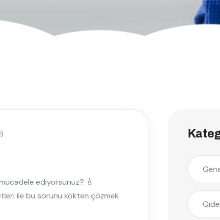
Kateg
)
Gene
 mı mücadele ediyorsunuz? 💧
etleri ile bu sorunu kökten çözmek
Gide