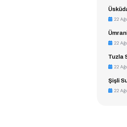
Üsküda
22 Ağ
Ümrani
22 Ağ
Tuzla 
22 Ağ
Şişli S
22 Ağ