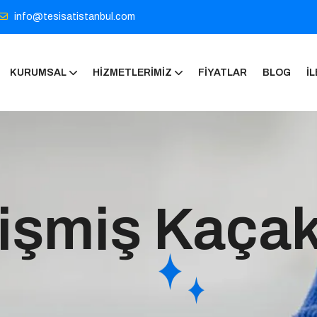
info@tesisatistanbul.com
KURUMSAL
HIZMETLERIMIZ
FIYATLAR
BLOG
İL
işmiş Kaçak