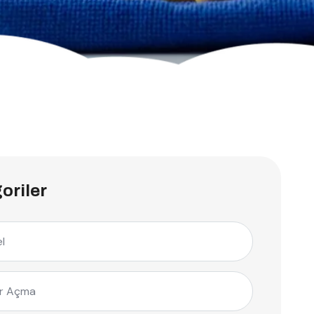
oriler
l
r Açma