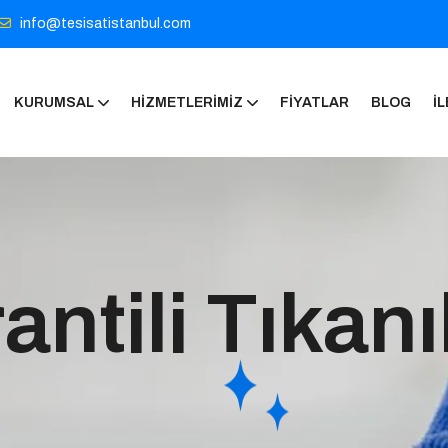
info@tesisatistanbul.com
KURUMSAL
HIZMETLERIMIZ
FIYATLAR
BLOG
İL
antili Tıkan