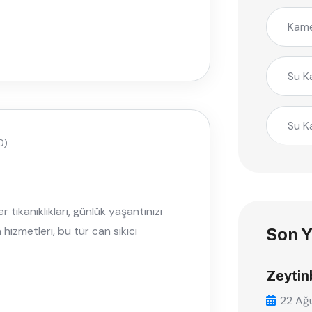
Kame
Su K
Su K
0)
 tıkanıklıkları, günlük yaşantınızı
a hizmetleri, bu tür can sıkıcı
Son Y
Zeytin
22 Ağ