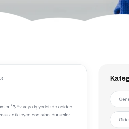
Kateg
0)
Gene
ümler 🚀 Ev veya iş yerinizde aniden
umsuz etkileyen can sıkıcı durumlar
Gide