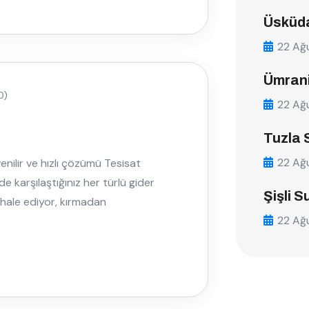
Üsküda
22 Ağ
Ümrani
0)
22 Ağ
Tuzla 
22 Ağ
enilir ve hızlı çözümü Tesisat
e karşılaştığınız her türlü gider
Şişli S
ahale ediyor, kırmadan
22 Ağ