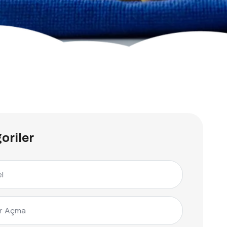
oriler
l
r Açma