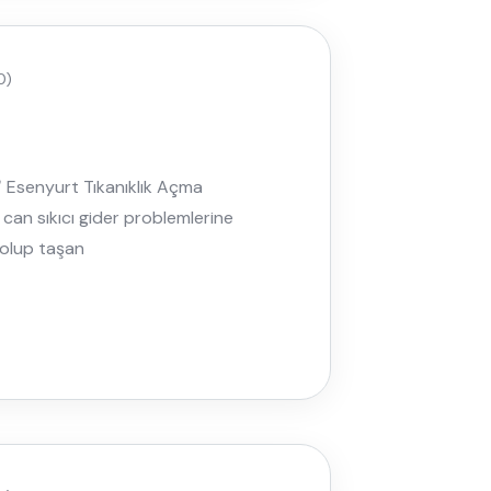
0)
 ✅ Esenyurt Tıkanıklık Açma
z can sıkıcı gider problemlerine
dolup taşan