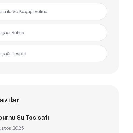
ra ile Su Kaçağı Bulma
açağı Bulma
açağı Tespiti
azılar
burnu Su Tesisatı
ustos 2025