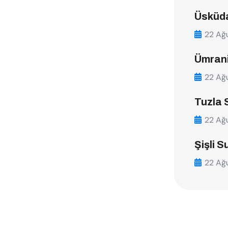
Üsküda
22 Ağ
Ümrani
22 Ağ
Tuzla 
22 Ağ
Şişli S
22 Ağ