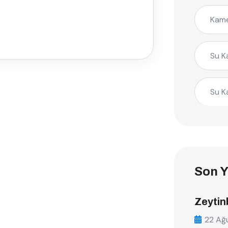
Kame
Su K
Su K
Son Y
Zeytin
22 Ağ