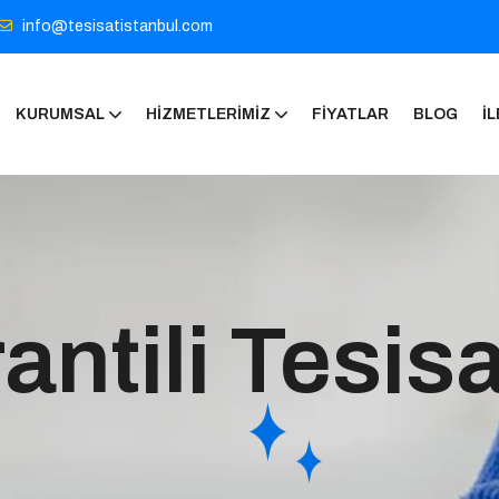
info@tesisatistanbul.com
KURUMSAL
HIZMETLERIMIZ
FIYATLAR
BLOG
İL
antili Tesis