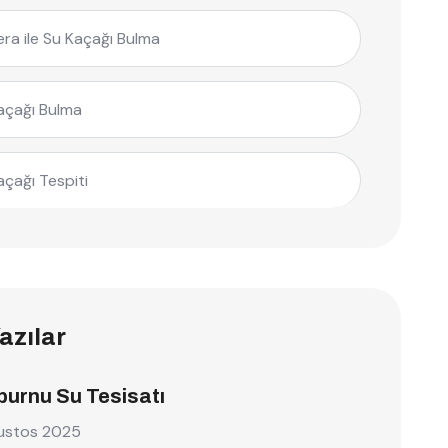
ra ile Su Kaçağı Bulma
açağı Bulma
açağı Tespiti
azılar
burnu Su Tesisatı
ustos 2025