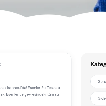
Kateg
0)
Gene
isat İstanbul’da! Esenler Su Tesisatı
rak, Esenler ve çevresindeki tüm su
Gide