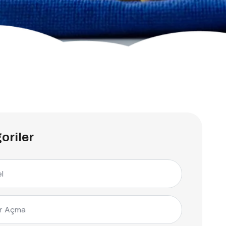
oriler
l
r Açma