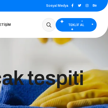
Sosyal Medya
TEKLIF AL
ETIŞIM
ak tespiti