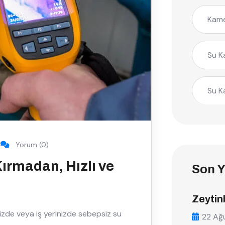
Kame
Su K
Su K
Yorum (0)
Kırmadan, Hızlı ve
Son Y
Zeytin
izde veya iş yerinizde sebepsiz su
22 Ağ