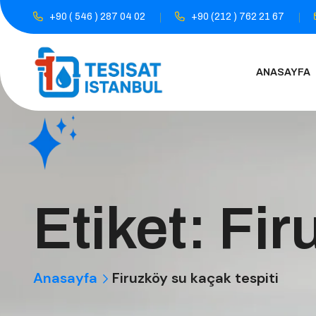
+90 ( 546 ) 287 04 02
+90 (212 ) 762 21 67
ANASAYFA
Etiket:
Fir
Anasayfa
Firuzköy su kaçak tespiti