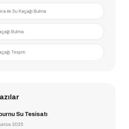
ra ile Su Kaçağı Bulma
açağı Bulma
açağı Tespiti
azılar
burnu Su Tesisatı
ustos 2025