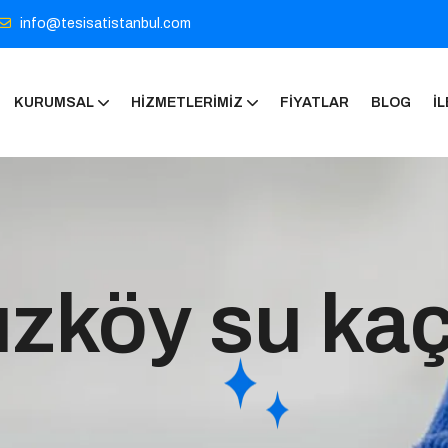
info@tesisatistanbul.com
KURUMSAL
HIZMETLERIMIZ
FIYATLAR
BLOG
İL
uzköy su kaç