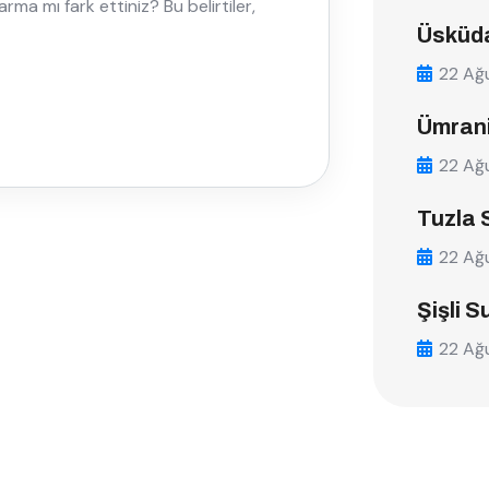
ma mı fark ettiniz? Bu belirtiler,
Üsküda
22 Ağ
Ümrani
22 Ağ
Tuzla 
22 Ağ
Şişli S
22 Ağ