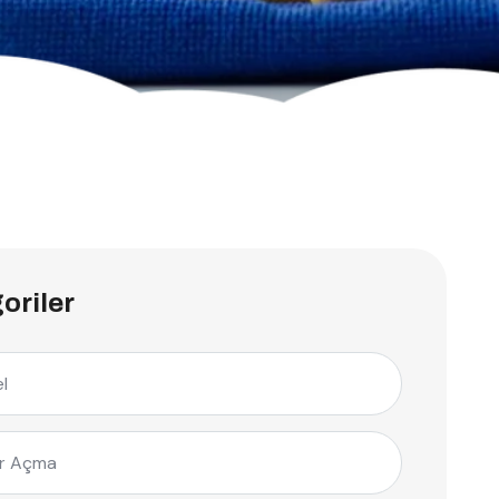
oriler
l
r Açma