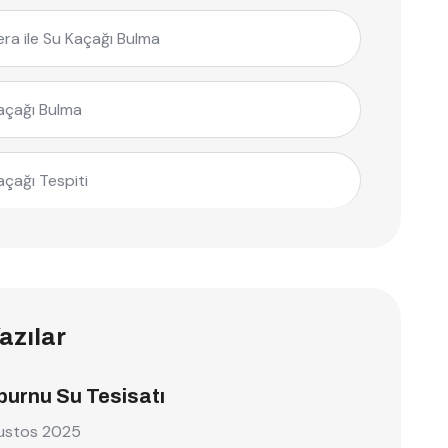
ra ile Su Kaçağı Bulma
açağı Bulma
açağı Tespiti
azılar
burnu Su Tesisatı
ustos 2025