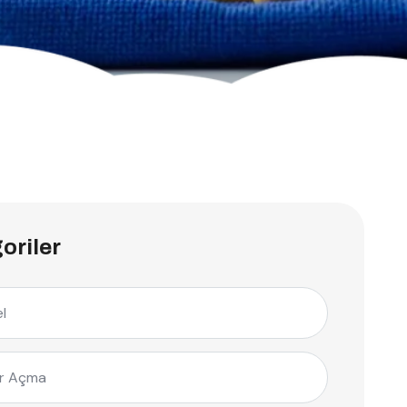
oriler
l
r Açma