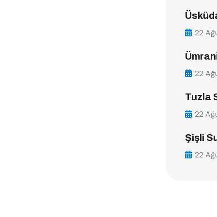
Üsküda
22 Ağ
Ümrani
22 Ağ
Tuzla 
22 Ağ
Şişli S
22 Ağ