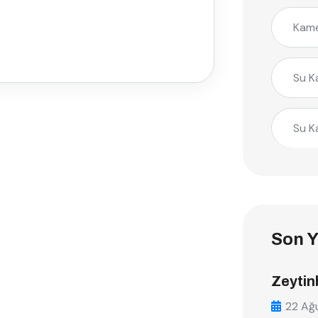
Kame
Su K
Su K
Son Y
Zeytin
22 Ağ