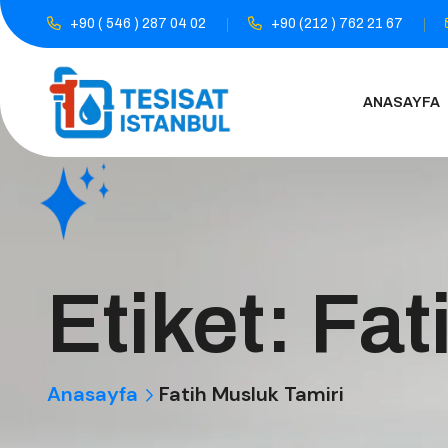
+90 ( 546 ) 287 04 02
+90 (212 ) 762 21 67
ANASAYFA
Etiket:
Fat
Anasayfa
Fatih Musluk Tamiri