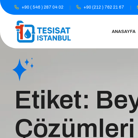
+90 ( 546 ) 287 04 02
+90 (212 ) 762 21 67
ANASAYFA
Etiket:
Bey
Çözümleri