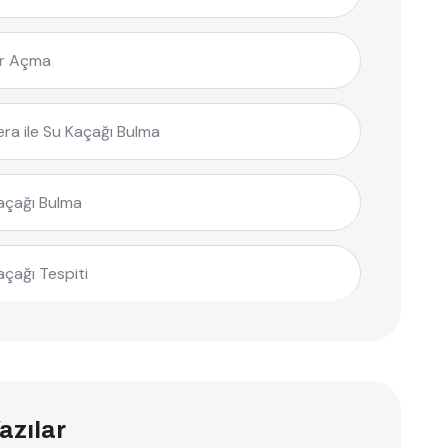
r Açma
ra ile Su Kaçağı Bulma
açağı Bulma
açağı Tespiti
azılar