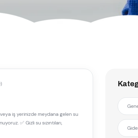
Kateg
)
Gene
e veya iş yerinizde meydana gelen su
yoruz. ✅ Gizli su sızıntıları,
Gide