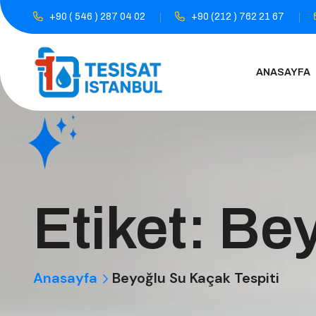
+90 ( 546 ) 287 04 02
+90 (212 ) 762 21 67
ANASAYFA
Etiket:
Bey
Anasayfa
Beyoğlu Su Kaçak Tespiti