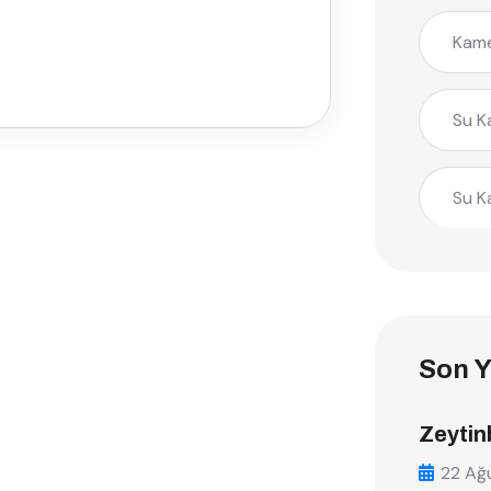
Kame
Su K
Su K
Son Y
Zeytin
22 Ağ