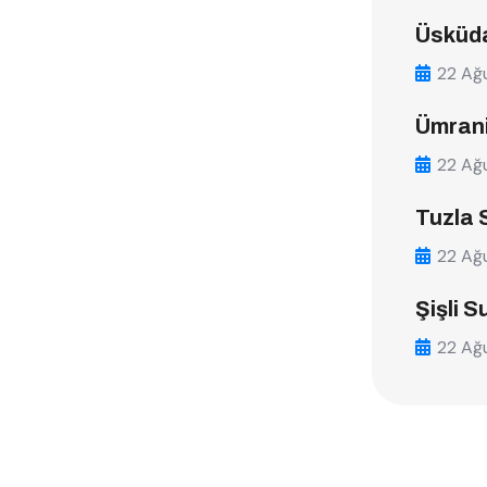
Üsküda
22 Ağ
Ümrani
22 Ağ
Tuzla 
22 Ağ
Şişli S
22 Ağ