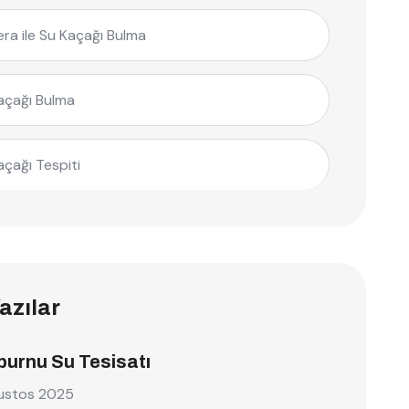
ra ile Su Kaçağı Bulma
açağı Bulma
açağı Tespiti
azılar
burnu Su Tesisatı
ustos 2025