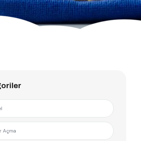
oriler
l
r Açma