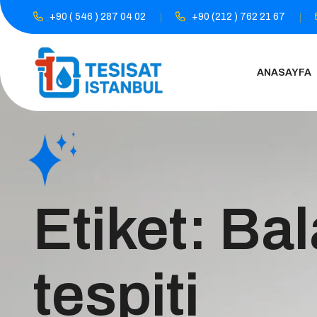
+90 ( 546 ) 287 04 02
+90 (212 ) 762 21 67
ANASAYFA
Etiket:
Bal
tespiti