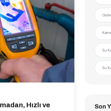
Gide
Kame
Su K
Su K
rmadan, Hızlı ve
Son Y