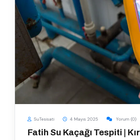
SuTesisati
4 Mayıs 2025
Yorum (0)
Fatih Su Kaçağı Tespiti | Kı