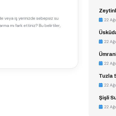
Zeytin
de veya iş yerinizde sebepsiz su
22 Ağ
ma mı fark ettiniz? Bu belirtiler,
Üsküda
22 Ağ
Ümrani
22 Ağ
Tuzla 
22 Ağ
Şişli S
22 Ağ