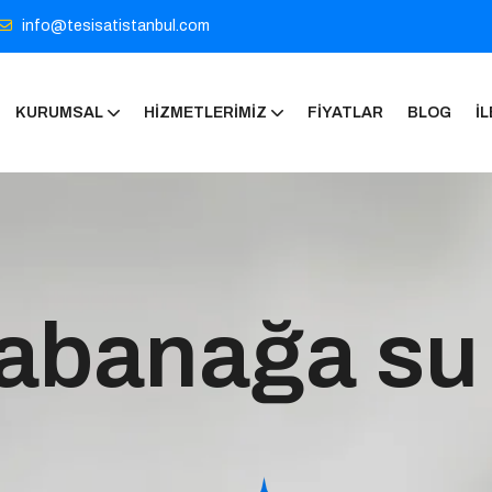
info@tesisatistanbul.com
KURUMSAL
HIZMETLERIMIZ
FIYATLAR
BLOG
İL
abanağa su