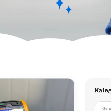
Kateg
Gene