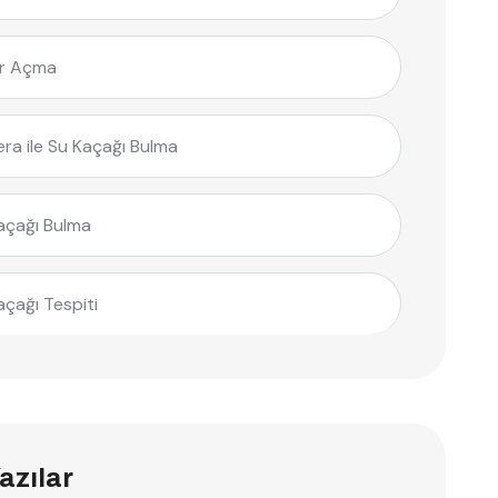
r Açma
ra ile Su Kaçağı Bulma
açağı Bulma
açağı Tespiti
azılar