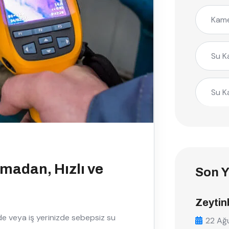
Kame
Su K
Su K
rmadan, Hızlı ve
Son Y
Zeytin
de veya iş yerinizde sebepsiz su
22 Ağ