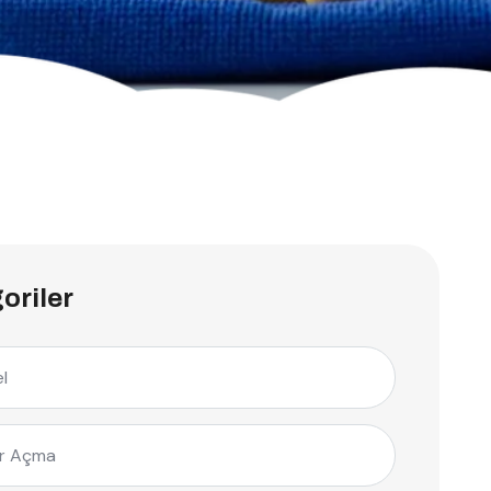
oriler
l
r Açma