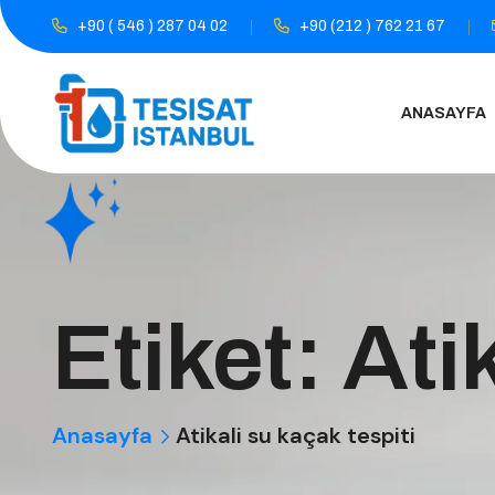
+90 ( 546 ) 287 04 02
+90 (212 ) 762 21 67
ANASAYFA
Etiket:
Ati
Anasayfa
Atikali su kaçak tespiti