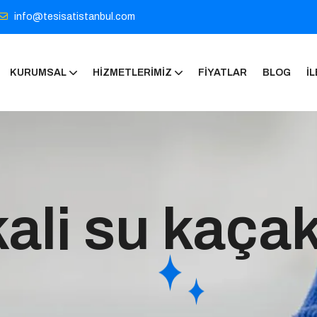
info@tesisatistanbul.com
KURUMSAL
HIZMETLERIMIZ
FIYATLAR
BLOG
İL
kali su kaçak