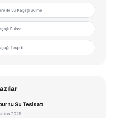
ra ile Su Kaçağı Bulma
açağı Bulma
açağı Tespiti
azılar
burnu Su Tesisatı
ustos 2025