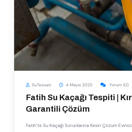
SuTesisati
4 Mayıs 2025
Yorum (0)
Fatih Su Kaçağı Tespiti | Kı
Garantili Çözüm
Fatih’te Su Kaçağı Sorunlarına Kesin Çözüm Eviniz