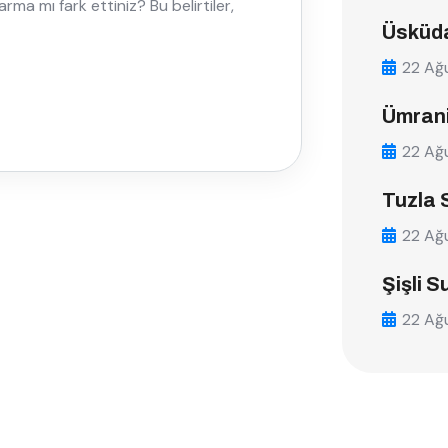
ma mı fark ettiniz? Bu belirtiler,
Üsküda
22 Ağ
Ümrani
22 Ağ
Tuzla 
22 Ağ
Şişli S
22 Ağ