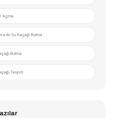
r Açma
ra ile Su Kaçağı Bulma
açağı Bulma
açağı Tespiti
azılar