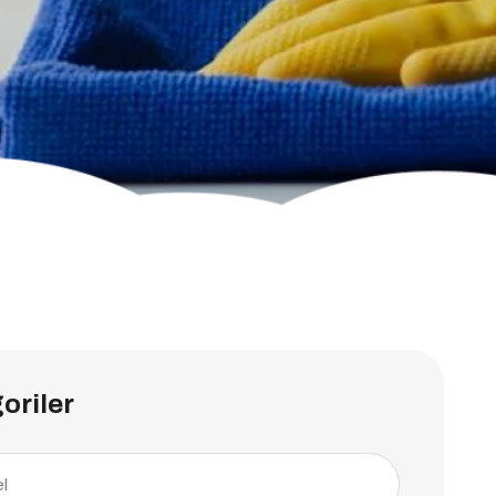
oriler
l