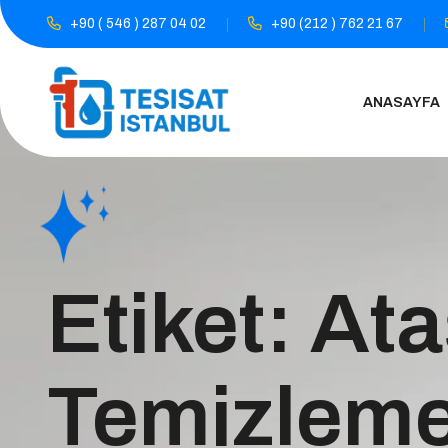
+90 ( 546 ) 287 04 02
+90 (212 ) 762 21 67
ANASAYFA
Etiket:
Ata
Temizlem