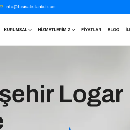
info@tesisatistanbul.com
KURUMSAL
HIZMETLERIMIZ
FIYATLAR
BLOG
İL
şehir Logar
e