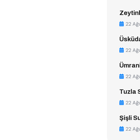
Zeytin
22 Ağ
Üsküda
22 Ağ
Ümrani
22 Ağ
Tuzla 
22 Ağ
Şişli S
22 Ağ