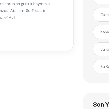
tı sorunları günlük hayatınızı
ınızda, Ataşehir Su Tesisatı
Gide
z. ✅ Acil
Kame
Su K
Su K
Son Y