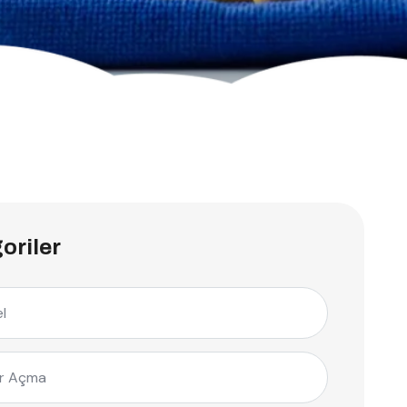
oriler
l
r Açma