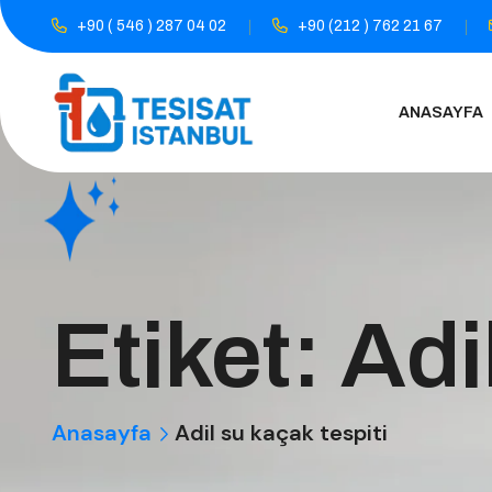
+90 ( 546 ) 287 04 02
+90 (212 ) 762 21 67
ANASAYFA
Etiket:
Adi
Anasayfa
Adil su kaçak tespiti