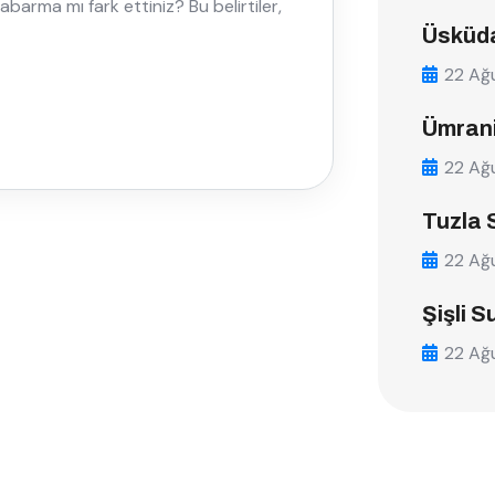
barma mı fark ettiniz? Bu belirtiler,
Üsküda
22 Ağ
Ümrani
22 Ağ
Tuzla 
22 Ağ
Şişli S
22 Ağ