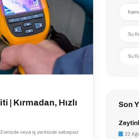
Kame
Su K
Su K
ti | Kırmadan, Hızlı
Son Y
Zeytin
Evinizde veya iş yerinizde sebepsiz
22 Ağ