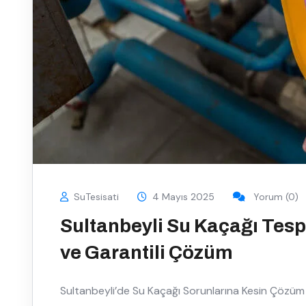
SuTesisati
4 Mayıs 2025
Yorum (0)
Sultanbeyli Su Kaçağı Tespi
ve Garantili Çözüm
Sultanbeyli’de Su Kaçağı Sorunlarına Kesin Çözüm 