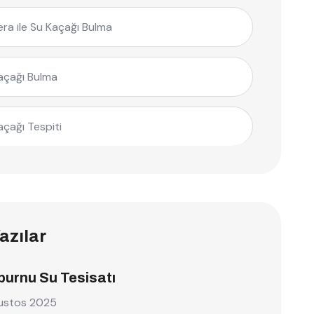
ra ile Su Kaçağı Bulma
açağı Bulma
açağı Tespiti
azılar
burnu Su Tesisatı
ustos 2025