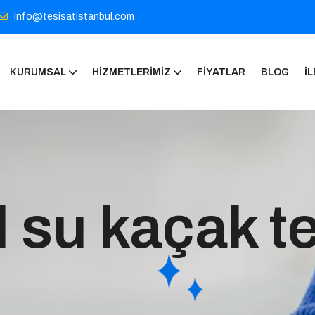
info@tesisatistanbul.com
KURUMSAL
HIZMETLERIMIZ
FIYATLAR
BLOG
İL
l su kaçak te